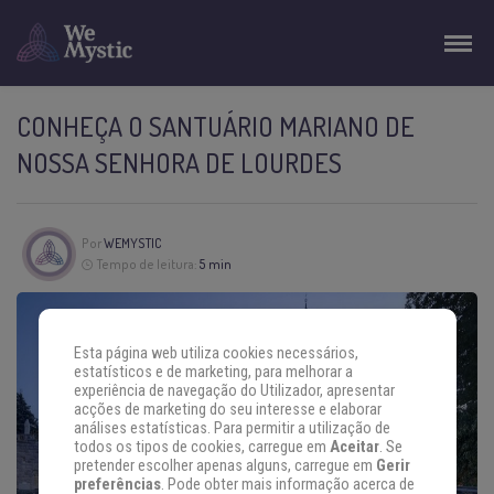
CONHEÇA O SANTUÁRIO MARIANO DE
NOSSA SENHORA DE LOURDES
Por
WEMYSTIC
Tempo de leitura:
5 min
Esta página web utiliza cookies necessários,
estatísticos e de marketing, para melhorar a
experiência de navegação do Utilizador, apresentar
acções de marketing do seu interesse e elaborar
análises estatísticas. Para permitir a utilização de
todos os tipos de cookies, carregue em
Aceitar
. Se
pretender escolher apenas alguns, carregue em
Gerir
preferências
. Pode obter mais informação acerca de