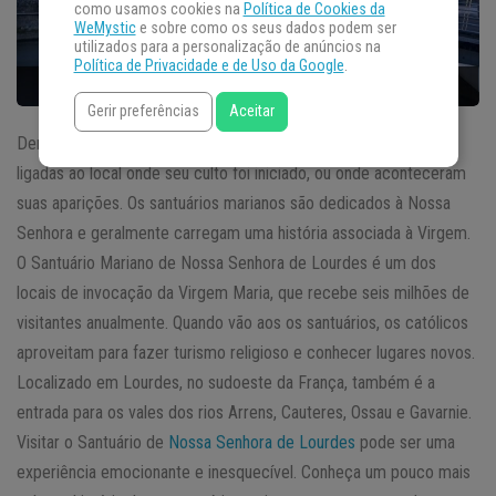
como usamos cookies na
Política de Cookies da
WeMystic
e sobre como os seus dados podem ser
utilizados para a personalização de anúncios na
Política de Privacidade e de Uso da Google
.
Gerir preferências
Aceitar
Dentre várias invocações de Maria, existem àquelas que estão
ligadas ao local onde seu culto foi iniciado, ou onde aconteceram
suas aparições. Os santuários marianos são dedicados à Nossa
Senhora e geralmente carregam uma história associada à Virgem.
O Santuário Mariano de Nossa Senhora de Lourdes é um dos
locais de invocação da Virgem Maria, que recebe seis milhões de
visitantes anualmente. Quando vão aos os santuários, os católicos
aproveitam para fazer turismo religioso e conhecer lugares novos.
Localizado em Lourdes, no sudoeste da França, também é a
entrada para os vales dos rios Arrens, Cauteres, Ossau e Gavarnie.
Visitar o Santuário de
Nossa Senhora de Lourdes
pode ser uma
experiência emocionante e inesquecível. Conheça um pouco mais