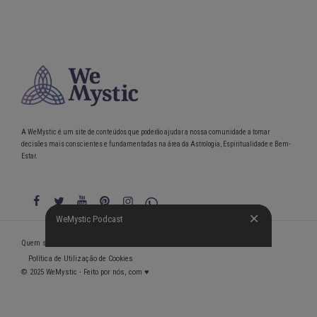
A WeMystic é um site de conteúdos que poderão ajudar a nossa comunidade a tomar
decisões mais conscientes e fundamentadas na área da Astrologia, Espiritualidade e Bem-
Estar.
WeMystic Podcast
WeMystic Podcast
Quem somos
Política de Privacidade
Condições gerais de utilização
Política de Utilização de Cookies
© 2025 WeMystic - Feito por nós, com ♥