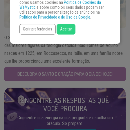
como usamos cookies na
Política de Cookies da
WeMystic
e sobre como os seus dados podem ser
utilizados para a personalização de anúncios na
Política de Privacidade e de Uso da Google
.
Gerir preferências
Aceitar
O
Santo do Dia
28 de janeiro, de quem lembramos hoje, é uma
das maiores figuras da teologia católica. São Tomás de Aquino
nasceu em 1225, em Roccasecca, na Itália, em uma família nobre
que lhe proporcionou uma excelente formação.
DESCUBRA O SANTO E ORAÇÃO PARA O DIA DE HOJE!
ENCONTRE AS RESPOSTAS QUE
VOCÊ PROCURA
Concentre sua energia na sua pergunta e escolha um
oráculo. Se prepare.