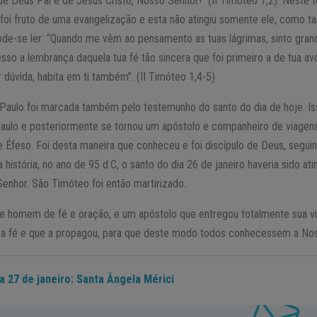
 de Deus Pai e de Jesus Cristo, Nosso Senhor!” (II Timóteo 1,2). Neste t
foi fruto de uma evangelização e esta não atingiu somente ele, como
de-se ler: “Quando me vêm ao pensamento as tuas lágrimas, sinto gran
sso a lembrança daquela tua fé tão sincera que foi primeiro a de tua av
 dúvida, habita em ti também”. (II Timóteo 1,4-5)
 Paulo foi marcada também pelo testemunho do santo do dia de hoje. I
 Paulo e posteriormente se tornou um apóstolo e companheiro de viagen
 Éfeso. Foi desta maneira que conheceu e foi discípulo de Deus, segu
 história, no ano de 95 d.C, o santo do dia 26 de janeiro haveria sido a
enhor. São Timóteo foi então martirizado.
e homem de fé e oração, e um apóstolo que entregou totalmente sua vida
a fé e que a propagou, para que deste modo todos conhecessem a No
a 27 de janeiro: Santa Ângela Mérici