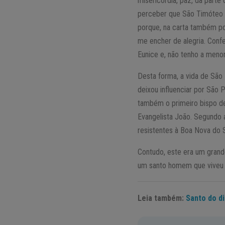
misericórdia, paz, da parte
perceber que São Timóteo 
porque, na carta também po
me encher de alegria. Confe
Eunice e, não tenho a menor
Desta forma, a vida de São
deixou influenciar por São
também o primeiro bispo de
Evangelista João. Segundo a
resistentes à Boa Nova do S
Contudo, este era um grand
um santo homem que viveu 
Leia também:
Santo do di