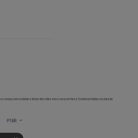
ar a nossa comunidade a tomar decisões mais conscientes e fundamentadas na área da
PT-BR