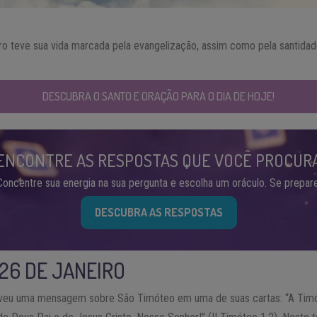
ro teve sua vida marcada pela evangelização, assim como pela santid
DESCUBRA O SANTO E ORAÇÃO PARA O DIA DE HOJE!
ENCONTRE AS RESPOSTAS QUE VOCÊ PROCUR
Concentre sua energia na sua pergunta e escolha um oráculo. Se prepare
DESCUBRA AS RESPOSTAS
 26 DE JANEIRO
veu uma mensagem sobre São Timóteo em uma de suas cartas: “A Timóte