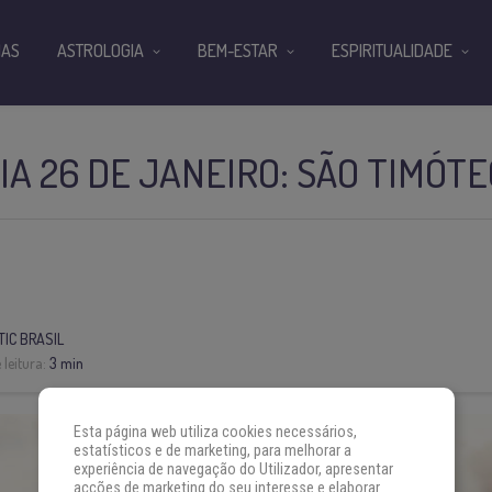
IAS
ASTROLOGIA
BEM-ESTAR
ESPIRITUALIDADE
IA 26 DE JANEIRO: SÃO TIMÓTE
IC BRASIL
leitura:
3 min
Esta página web utiliza cookies necessários,
estatísticos e de marketing, para melhorar a
experiência de navegação do Utilizador, apresentar
acções de marketing do seu interesse e elaborar