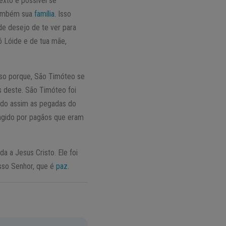
exto é possível se
 também sua
família
. Isso
de desejo de te ver para
ó Lóide e de tua mãe,
sso porque, São Timóteo se
s deste. São Timóteo foi
indo assim as pegadas do
tingido por pagãos que eram
 a Jesus Cristo. Ele foi
sso Senhor, que é
paz
.