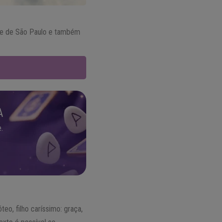
ade de São Paulo e também
A
.
o, filho caríssimo: graça,