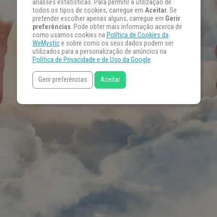
análises estatísticas. Para permitir a utilização de
todos os tipos de cookies, carregue em
Aceitar
. Se
pretender escolher apenas alguns, carregue em
Gerir
preferências
. Pode obter mais informação acerca de
como usamos cookies na
Política de Cookies da
WeMystic
e sobre como os seus dados podem ser
utilizados para a personalização de anúncios na
Política de Privacidade e de Uso da Google
.
Gerir preferências
Aceitar