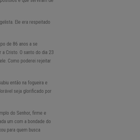
póstolos e que serviram de
elista. Ele era respeitado
spo de 86 anos a se
 a Cristo. O santo do dia 23
ele. Como poderei rejeitar
ubiu então na fogueira e
rável seja glorificado por
emplo do Senhor, firme e
 cada um com a bondade do
ixou para quem busca