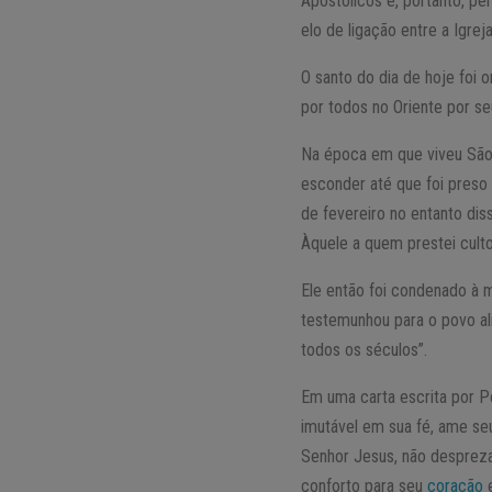
Apostólicos e, portanto, pe
elo de ligação entre a Igre
O santo do dia de hoje foi 
por todos no Oriente por se
Na época em que viveu São P
esconder até que foi preso 
de fevereiro no entanto dis
Àquele a quem prestei cul
Ele então foi condenado à m
testemunhou para o povo al
todos os séculos”.
Em uma carta escrita por Po
imutável em sua fé, ame se
Senhor Jesus, não desprez
conforto para seu
coração
e