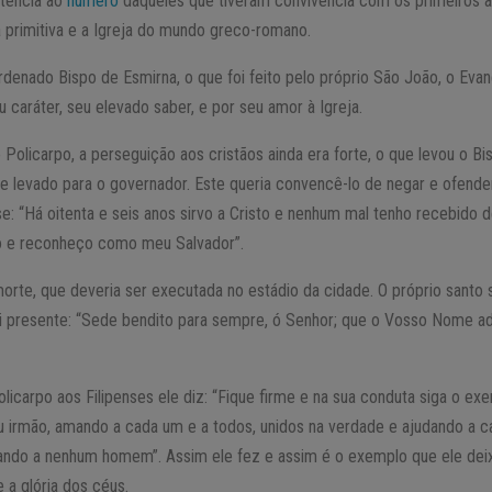
rtencia ao
número
daqueles que tiveram convivência com os primeiros a
ja primitiva e a Igreja do mundo greco-romano.
ordenado Bispo de Esmirna, o que foi feito pelo próprio São João, o Evang
u caráter, seu elevado saber, e por seu amor à Igreja.
olicarpo, a perseguição aos cristãos ainda era forte, o que levou o Bi
e levado para o governador. Este queria convencê-lo de negar e ofender
se: “Há oitenta e seis anos sirvo a Cristo e nenhum mal tenho recebido d
to e reconheço como meu Salvador”.
orte, que deveria ser executada no estádio da cidade. O próprio santo s
i presente: “Sede bendito para sempre, ó Senhor; que o Vosso Nome ado
licarpo aos Filipenses ele diz: “Fique firme e na sua conduta siga o ex
u irmão, amando a cada um e a todos, unidos na verdade e ajudando a
ando a nenhum homem”. Assim ele fez e assim é o exemplo que ele de
 a glória dos céus.