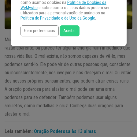
como usamos cookies na
Política de Cookies da
WeMystic
e sobre como os seus dados podem ser
utilizados para a personalização de anúncios na
Política de Privacidade e de Uso da Google
.
Gerir preferências
Aceitar
Muitas vezes nos sentimos mal e angustiados sem ter nenhuma
razão aparente, ou parece ter alguma energia ruim impedindo que
nossa vida flua. O mal existe, não somos capazes de vê-lo, mas
podemos senti-lo. Ele pode vir de outras pessoas que, consciente
ou inconscientemente, nos invejam e nos desejam o mal. Ou então
dos nossos próprios pensamentos, que podem atrair coisas ruins.
A oração poderosa para afastar o mal pode ser uma arma
poderosa para se defender. Também podemos usar alguns
amuletos, como medalhas e cruz. Conheça duas orações para
afastar o mal.
Leia também:
Oração Poderosa às 13 almas