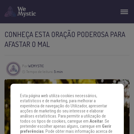
CONHEÇA ESTA ORAÇÃO PODEROSA PARA
AFASTAR O MAL
Por
WEMYSTIC
Tempo de leitura:
5 min
Esta página web utiliza cookies necessários,
estatísticos e de marketing, para melhorar a
experiência de navegação do Utilizador, apresentar
acções de marketing do seu interesse e elaborar
análises estatísticas. Para permitir a utilização de
todos os tipos de cookies, carregue em
Aceitar
. Se
pretender escolher apenas alguns, carregue em
Gerir
preferências
. Pode obter mais informação acerca de