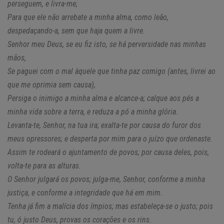
perseguem, e livra-me;
Para que ele não arrebate a minha alma, como leão,
despedaçando-a, sem que haja quem a livre.
Senhor meu Deus, se eu fiz isto, se há perversidade nas minhas
mãos,
Se paguei com o mal àquele que tinha paz comigo (antes, livrei ao
que me oprimia sem causa),
Persiga o inimigo a minha alma e alcance-a; calque aos pés a
minha vida sobre a terra, e reduza a pó a minha glória.
Levanta-te, Senhor, na tua ira; exalta-te por causa do furor dos
meus opressores; e desperta por mim para o juízo que ordenaste.
Assim te rodeará o ajuntamento de povos; por causa deles, pois,
volta-te para as alturas.
O Senhor julgará os povos; julga-me, Senhor, conforme a minha
justiça, e conforme a integridade que há em mim.
Tenha já fim a malícia dos ímpios; mas estabeleça-se o justo; pois
tu, ó justo Deus, provas os corações e os rins.