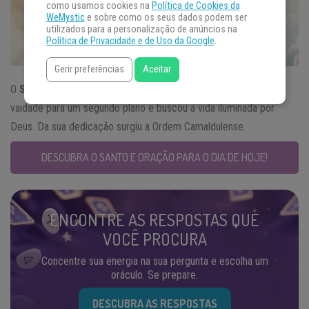
como usamos cookies na
Política de Cookies da
WeMystic
e sobre como os seus dados podem ser
utilizados para a personalização de anúncios na
Política de Privacidade e de Uso da Google
.
Gerir preferências
Aceitar
O
Santo do Dia
19 de junho e é conhecido por ter deixado a
vaidade para um segundo plano e buscou a vida iluminada por
Deus. Da sua dedicação surgiu a Ordem Camaldulense.
DESCUBRA O SANTO E ORAÇÃO PARA O DIA DE HOJE!
ENCONTRE AS RESPOSTAS QUE
VOCÊ PROCURA
Concentre sua energia na sua pergunta e escolha um
oráculo. Se prepare.
DESCUBRA AS RESPOSTAS