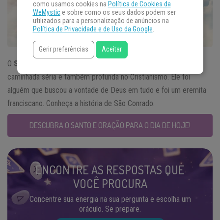
como usamos cookies na
Política de Cookies da
WeMystic
e sobre como os seus dados podem ser
utilizados para a personalização de anúncios na
Política de Privacidade e de Uso da Google
.
Gerir preferências
Aceitar
O
Santo do Dia
19 de fevereiro foi um homem que fez uma
caminhada séria e também profunda no Cristianismo. Ele foi
alguém que buscou a vontade de Deus em tudo e foi um eremita
franciscano. Conheça a história de São Conrado.
DESCUBRA O SANTO E ORAÇÃO PARA O DIA DE HOJE!
ENCONTRE AS RESPOSTAS QUE
VOCÊ PROCURA
Concentre sua energia na sua pergunta e escolha um
oráculo. Se prepare.