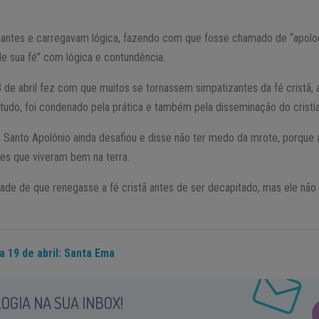
antes e carregavam lógica, fazendo com que fosse chamado de “apologe
de sua fé” com lógica e contundência.
 de abril fez com que muitos se tornassem simpatizantes da fé cristã, 
tudo, foi condenado pela prática e também pela disseminação do cristi
Santo Apolônio ainda desafiou e disse não ter medo da mrote, porque 
les que viveram bem na terra.
ade de que renegasse a fé cristã antes de ser decapitado, mas ele não
a 19 de abril: Santa Ema
OGIA NA SUA INBOX!