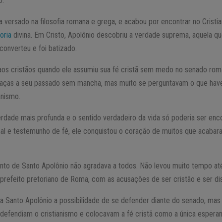
o.
ra versado na filosofia romana e grega, e acabou por encontrar no Cris
oria
divina. Em Cristo, Apolônio descobriu a verdade suprema, aquela q
converteu e foi batizado.
os cristãos quando ele assumiu sua fé cristã sem medo no senado rom
graças a seu passado sem mancha, mas muito se perguntavam o que ha
anismo.
erdade mais profunda e o sentido verdadeiro da vida só poderia ser enc
al e testemunho de fé, ele conquistou o coração de muitos que acaba
to de Santo Apolônio não agradava a todos. Não levou muito tempo até
 prefeito pretoriano de Roma, com as acusações de ser cristão e ser di
a Santo Apolônio a possibilidade de se defender diante do senado, mas 
 defendiam o cristianismo e colocavam a fé cristã como a única espera