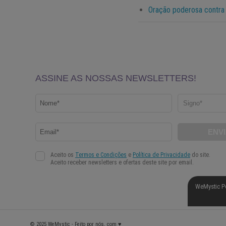
Oração poderosa contra 
WeMystic P
© 2025 WeMystic - Feito por nós, com ♥