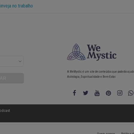
inveja no trabalho
A WeMystic é um site de conteúdos que poderão ajud
Astrologia, Espiritualidade e Bem-Estar.
odcast
Quem somos
Política 