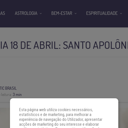
IAS
ASTROLOGIA
BEM-ESTAR
ESPIRITUALIDADE
IA 18 DE ABRIL: SANTO APOLÔN
IC BRASIL
leitura:
3 min
Esta página web utiliza cookies necessários,
estatísticos e de marketing, para melhorar a
experiência de navegação do Utilizador, apresentar
acções de marketing do seu interesse e elaborar