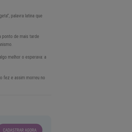
ta”, palavra latina que
a ponto de mais tarde
anismo.
algo melhor o esperava: a
 o fez e assim morreu no
CADASTRAR AGORA