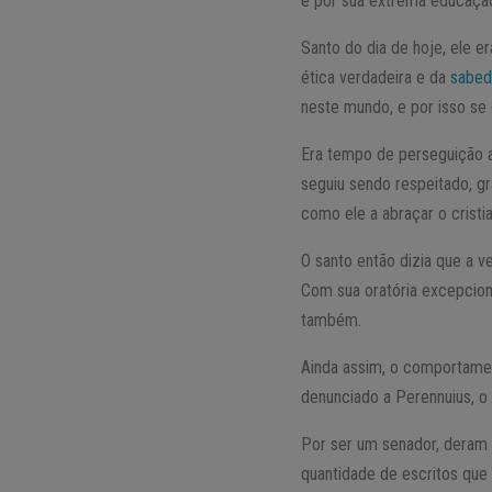
e por sua extrema educaçã
Santo do dia de hoje, ele e
ética verdadeira e da
sabed
neste mundo, e por isso se 
Era tempo de perseguição a
seguiu sendo respeitado, 
como ele a abraçar o cristi
O santo então dizia que a v
Com sua oratória excepcion
também.
Ainda assim, o comportamen
denunciado a Perennuius, o
Por ser um senador, deram 
quantidade de escritos que