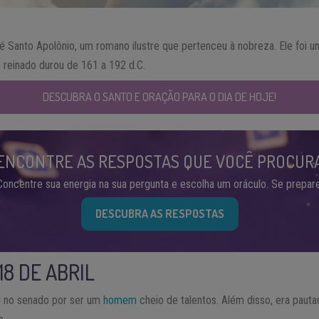
 é Santo Apolônio, um romano ilustre que pertenceu à nobreza. Ele foi
reinado durou de 161 a 192 d.C.
DESCUBRA O SANTO E ORAÇÃO PARA O DIA DE HOJE!
ENCONTRE AS RESPOSTAS QUE VOCÊ PROCUR
Concentre sua energia na sua pergunta e escolha um oráculo. Se prepare
DESCUBRA AS RESPOSTAS
18 DE ABRIL
u no senado por ser um
homem
cheio de talentos. Além disso, era pautad