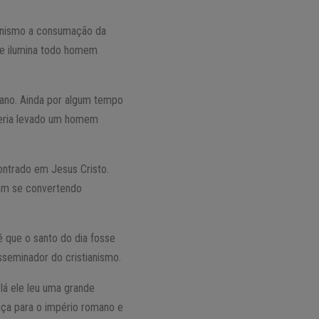
tianismo a consumação da
ue ilumina todo homem
ano. Ainda por algum tempo
veria levado um homem
ontrado em Jesus Cristo.
ram se convertendo
 que o santo do dia fosse
sseminador do cristianismo.
lá ele leu uma grande
nça para o império romano e