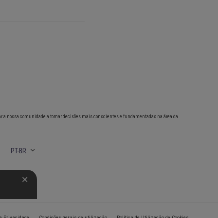
ar a nossa comunidade a tomar decisões mais conscientes e fundamentadas na área da
PT-BR
de Privacidade
Condições gerais de utilização
Política de Utilização de Cookies