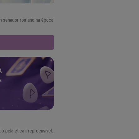
 um senador romano na época
A
.
o pela ética irrepreensível,