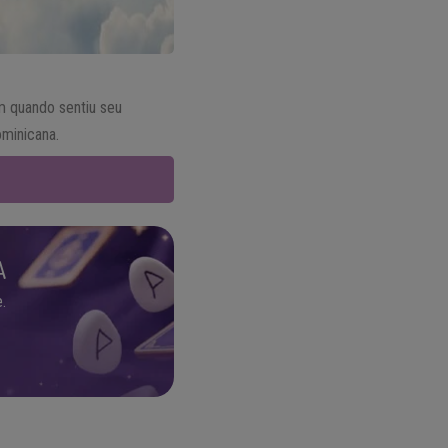
em quando sentiu seu
ominicana.
A
.