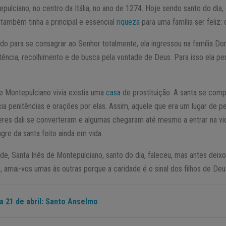
ulciano, no centro da Itália, no ano de 1274. Hoje sendo santo do dia, e
também tinha a principal e essencial
riqueza
para uma família ser feliz:
o para se consagrar ao Senhor totalmente, ela ingressou na família Do
tência, recolhimento e de busca pela vontade de Deus. Para isso ela p
e Montepulciano vivia existia uma
casa
de prostituição. A santa se com
cia penitências e orações por elas. Assim, aquele que era um lugar de 
eres dali se converteram e algumas chegaram até mesmo a entrar na vida
re da santa feito ainda em vida.
de, Santa Inês de Montepulciano, santo do dia, faleceu, mas antes deix
s, amai-vos umas às outras porque a caridade é o sinal dos filhos de Deus
a 21 de abril: Santo Anselmo