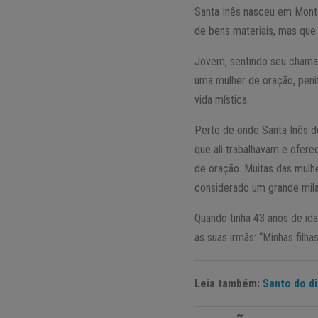
Santa Inês nasceu em Montep
de bens materiais, mas que 
Jovem, sentindo seu chamad
uma mulher de oração, peni
vida mística.
Perto de onde Santa Inês d
que ali trabalhavam e ofere
de oração. Muitas das mulh
considerado um grande milag
Quando tinha 43 anos de ida
as suas irmãs: “Minhas filha
Leia também:
Santo do di