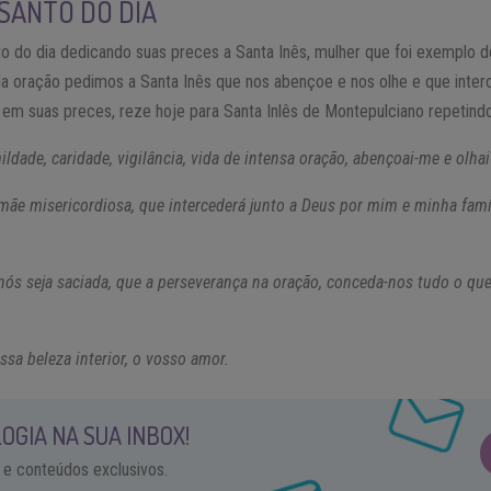
SANTO DO DIA
o do dia dedicando suas preces a Santa Inês, mulher que foi exemplo de
 Na oração pedimos a Santa Inês que nos abençoe e nos olhe e que inter
 em suas preces, reze hoje para Santa Inlês de Montepulciano repetindo
ldade, caridade, vigilância, vida de intensa oração, abençoai-me e olha
ãe misericordiosa, que intercederá junto a Deus por mim e minha famíl
ós seja saciada, que a perseverança na oração, conceda-nos tudo o qu
ssa beleza interior, o vosso amor.
OGIA NA SUA INBOX!
 e conteúdos exclusivos.