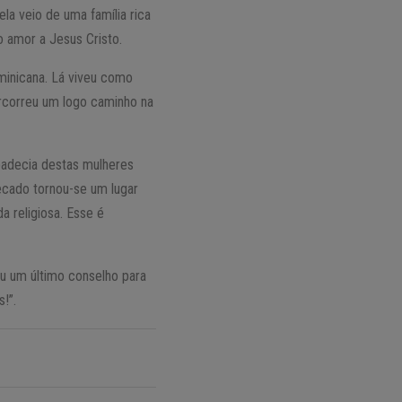
la veio de uma família rica
 o amor a Jesus Cristo.
minicana. Lá viveu como
ercorreu um logo caminho na
padecia destas mulheres
pecado tornou-se um lugar
 religiosa. Esse é
ou um último conselho para
!”.