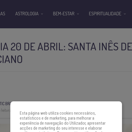
IAS
ASTROLOGIA
BEM-ESTAR
ESPIRITUALIDADE
IA 20 DE ABRIL: SANTA INÊS D
IANO
IC BRASIL
leitura:
3 min
Esta página web utiliza cookies necessários,
estatísticos e de marketing, para melhorar a
experiência de navegação do Utilizador, apresentar
acções de marketing do seu interesse e elaborar