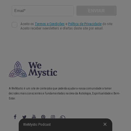
A WeMystic é um site de conteúdos que poderão ajudar a nossa comunidade a tomar
decisões mais conscientes e fundamentadas na área da Astrologia, Espiritualidade e Bem-
Estar.
WeMystic Podcast
WeMystic Podcast