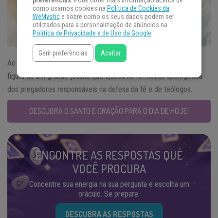
preferências
. Pode obter mais informação acerca de
como usamos cookies na
Política de Cookies da
WeMystic
e sobre como os seus dados podem ser
utilizados para a personalização de anúncios na
Política de Privacidade e de Uso da Google
.
Gerir preferências
Aceitar
Ao falarmos do
Santo do Dia
17 de setembro relembramos a
figura de um grande jesuíta que ajudou na formação apologética
dos pregadores responsáveis na defesa da fé e de teólogos.
DESCUBRA O SANTO E ORAÇÃO PARA O DIA DE HOJE!
ENCONTRE AS RESPOSTAS QUE
VOCÊ PROCURA
Concentre sua energia na sua pergunta e escolha um
oráculo. Se prepare.
DESCUBRA AS RESPOSTAS