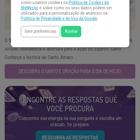
como usamos cookies na
Política de Cookies da
WeMystic
e sobre como os seus dados podem ser
utilizados para a personalização de anúncios na
Política de Privacidade e de Uso da Google
.
Gerir preferências
Aceitar
O
Santo do Dia
15 de janeiro viveu como um grande exemplo de
virtude, obediência e abertura para a ação do Espírito Santo.
Conheça a história de Santo Amaro.
DESCUBRA O SANTO E ORAÇÃO PARA O DIA DE HOJE!
ENCONTRE AS RESPOSTAS QUE
VOCÊ PROCURA
Concentre sua energia na sua pergunta e escolha um
oráculo. Se prepare.
DESCUBRA AS RESPOSTAS