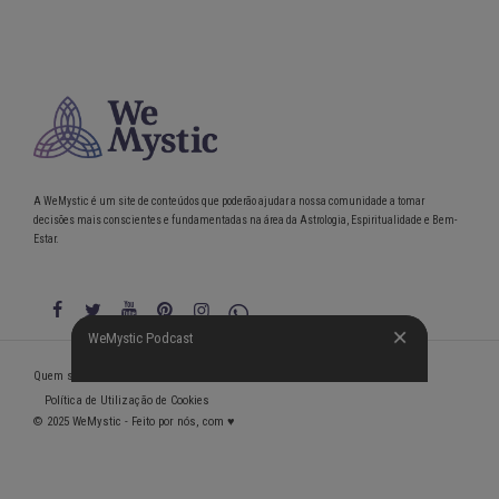
A WeMystic é um site de conteúdos que poderão ajudar a nossa comunidade a tomar
decisões mais conscientes e fundamentadas na área da Astrologia, Espiritualidade e Bem-
Estar.
WeMystic Podcast
WeMystic Podcast
Quem somos
Política de Privacidade
Condições gerais de utilização
Política de Utilização de Cookies
© 2025 WeMystic - Feito por nós, com ♥