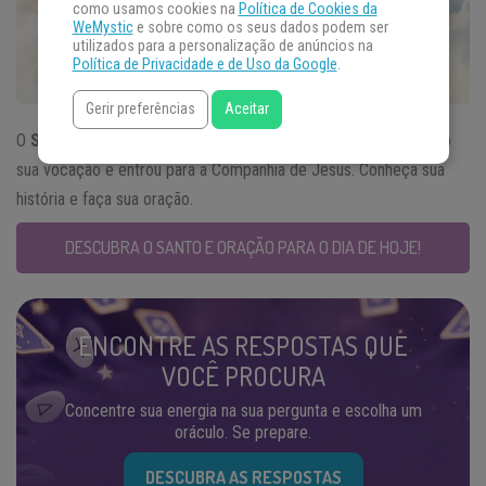
como usamos cookies na
Política de Cookies da
WeMystic
e sobre como os seus dados podem ser
utilizados para a personalização de anúncios na
Política de Privacidade e de Uso da Google
.
Gerir preferências
Aceitar
O
Santo do Dia
06 de fevereiro, São Paulo Míki, conheceu novo
sua vocação e entrou para a Companhia de Jesus. Conheça sua
história e faça sua oração.
DESCUBRA O SANTO E ORAÇÃO PARA O DIA DE HOJE!
ENCONTRE AS RESPOSTAS QUE
VOCÊ PROCURA
Concentre sua energia na sua pergunta e escolha um
oráculo. Se prepare.
DESCUBRA AS RESPOSTAS