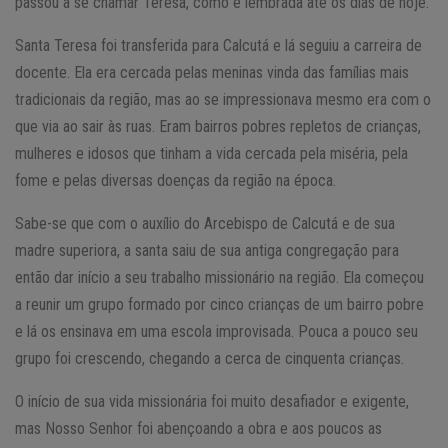
passou a se chamar Teresa, como é lembrada até os dias de hoje.
Santa Teresa foi transferida para Calcutá e lá seguiu a carreira de
docente. Ela era cercada pelas meninas vinda das famílias mais
tradicionais da região, mas ao se impressionava mesmo era com o
que via ao sair às ruas. Eram bairros pobres repletos de crianças,
mulheres e idosos que tinham a vida cercada pela miséria, pela
fome e pelas diversas doenças da região na época.
Sabe-se que com o auxílio do Arcebispo de Calcutá e de sua
madre superiora, a santa saiu de sua antiga congregação para
então dar início a seu trabalho missionário na região. Ela começou
a reunir um grupo formado por cinco crianças de um bairro pobre
e lá os ensinava em uma escola improvisada. Pouca a pouco seu
grupo foi crescendo, chegando a cerca de cinquenta crianças.
O início de sua vida missionária foi muito desafiador e exigente,
mas Nosso Senhor foi abençoando a obra e aos poucos as