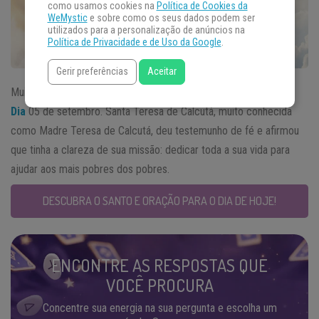
como usamos cookies na
Política de Cookies da
WeMystic
e sobre como os seus dados podem ser
utilizados para a personalização de anúncios na
Política de Privacidade e de Uso da Google
.
Gerir preferências
Aceitar
Muito há para se falar sobre a figura que representa o
Santo do
Dia
05 de setembro. Santa Teresa de Calcutá, muito conhecida
como Madre Teresa de Calcutá, deu testemunho de fé e afirmou
que tinha a clareza de sua missão: dedicar toda a sua vida para
ajudar aos mais pobres dos pobres.
DESCUBRA O SANTO E ORAÇÃO PARA O DIA DE HOJE!
ENCONTRE AS RESPOSTAS QUE
VOCÊ PROCURA
Concentre sua energia na sua pergunta e escolha um