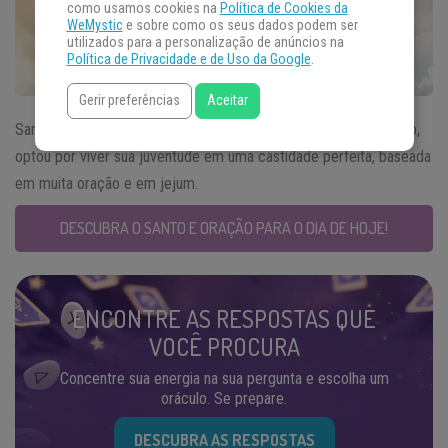
como usamos cookies na
Política de Cookies da
WeMystic
e sobre como os seus dados podem ser
utilizados para a personalização de anúncios na
Política de Privacidade e de Uso da Google
.
Gerir preferências
Aceitar
Santa Doroteia, que representa o
Santo do Dia
02 de setembro,
optou por viver sua juventude em uma castidade perfeita, baseada
em muita oração e em jejum.
DESCUBRA O SANTO E ORAÇÃO PARA O DIA DE HOJE!
ENCONTRE AS RESPOSTAS QUE
VOCÊ PROCURA
Concentre sua energia na sua pergunta e escolha um
oráculo. Se prepare.
DESCUBRA AS RESPOSTAS