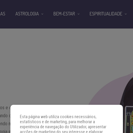
IAS
ASTROLOGIA
BEM-ESTAR
ESPIRITUALIDADE
los e o mundo místico,
iando o caminho do
Esta página web utiliza cookies necessários,
estatísticos e de marketing, para melhorar a
zendo meus estudos
experiência de navegação do Utilizador, apresentar
ologia e os arquétipos que podem
acções de marketing do seu interesse e elaborar