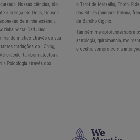
cursada. Nossas ciências, tão
o Tarot de Marselha, Thoth, Rid
ente à crença em Deus, Deuses,
das Sibilas (húngara, Italiana, 
reconexão de minha essência
de Baralho Cigano.
zinha nesta: Carl Jung,
Também me aprofundei sobre os c
 o mundo místico através de sua
astrologia, quiromancia, me man
antes traduções do I Ching,
e oculto, sempre com a intenção
este oráculo, também atestou a
m a Psicologia através dos