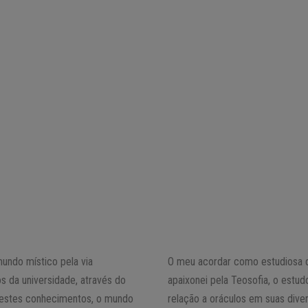
undo místico pela via
O meu acordar como estudiosa d
 da universidade, através do
apaixonei pela Teosofia, o estud
e destes conhecimentos, o mundo
relação a oráculos em suas div