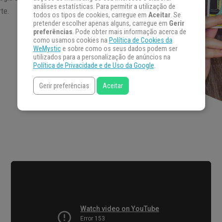
análises estatísticas. Para permitir a utilização de
te.
todos os tipos de cookies, carregue em
Aceitar
. Se
pretender escolher apenas alguns, carregue em
Gerir
preferências
. Pode obter mais informação acerca de
como usamos cookies na
Política de Cookies da
WeMystic
e sobre como os seus dados podem ser
utilizados para a personalização de anúncios na
Política de Privacidade e de Uso da Google
.
Gerir preferências
Aceitar