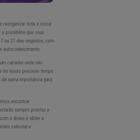
e reorganizar toda a nossa
 e possibilite que seus
, 7 ou 21 dias seguidos, com
 e autoconhecimento.
r um caminho onde não
rte do nosso precioso tempo
é de suma importância para
odemos encontrar
 estarão sempre prontas a
com o divino e obter a
tato celestial e