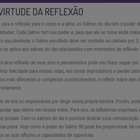
 VIRTUDE DA REFLEXÃO
cura e reflexão para o corpo e a alma, os Salmos do dia tem o poder d
titudes. Cada Salmo tem seu poder e, para que ele se torne ainda maior
m sua plenitude, o Salmo escolhido deve ser recitado ou cantado por 3
o se aplica aos salmos do dia relacionados com momentos de reflexão
a uma reflexão de seus atos e pensamentos pode nos fazer seguir po
raz felicidade para nossas vidas, nos tornar improdutivos e perder pa
dos mais diferentes e complexos acontecimentos, e refletir sobre eles 
rretamente.
ente de nós os responsáveis por dirigir nossa própria história. Porém, p
 poder que temos em nossas mãos. Para isso, as influências espirituais
sta jornada. Com os salmos do dia é possível dedicar essa comunicação 
vida plena. Veja como o poder do Salmo 90 pode lhe proporcionar tal con
s as suas aflições e capacidades de superá-las.