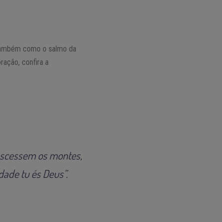
 também como o salmo da
ração, confira a
nascessem os montes,
dade tu és Deus”.