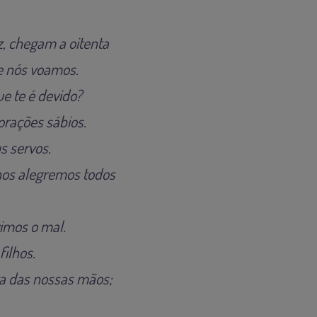
z, chegam a oitenta
 e nós voamos.
e te é devido?
orações sábios.
s servos.
nos alegremos todos
vimos o mal.
filhos.
ra das nossas mãos;