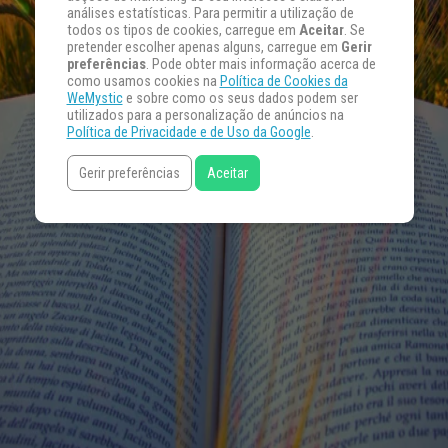
análises estatísticas. Para permitir a utilização de
todos os tipos de cookies, carregue em
Aceitar
. Se
pretender escolher apenas alguns, carregue em
Gerir
preferências
. Pode obter mais informação acerca de
como usamos cookies na
Política de Cookies da
WeMystic
e sobre como os seus dados podem ser
utilizados para a personalização de anúncios na
Política de Privacidade e de Uso da Google
.
Gerir preferências
Aceitar