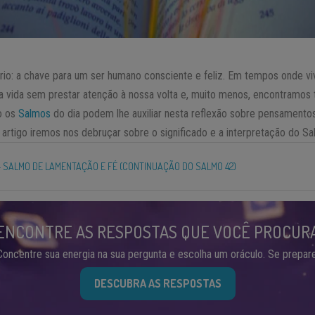
rio: a chave para um ser humano consciente e feliz. Em tempos onde 
a vida sem prestar atenção à nossa volta e, muito menos, encontramos 
o os
Salmos
do dia podem lhe auxiliar nesta reflexão sobre pensamentos
artigo iremos nos debruçar sobre o significado e a interpretação do Sa
– SALMO DE LAMENTAÇÃO E FÉ (CONTINUAÇÃO DO SALMO 42)
ENCONTRE AS RESPOSTAS QUE VOCÊ PROCUR
Concentre sua energia na sua pergunta e escolha um oráculo. Se prepare
DESCUBRA AS RESPOSTAS