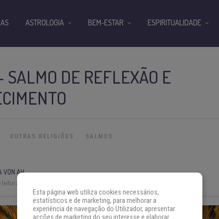
IAS
ASTROLOGIA
BEM-ESTAR
ESPIRITUALIDADE
— SALMO DE REFLEXÃO E
ECIMENTO
OUTRAS RELIGIÕES
SALMOS
A VON AH
leitura:
7 min
Esta página web utiliza cookies necessários,
estatísticos e de marketing, para melhorar a
experiência de navegação do Utilizador, apresentar
acções de marketing do seu interesse e elaborar