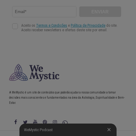
A WeMystic é um site de conteúdos que poderão ajudar a nossa comunidade a tomar
decisões mais conscientes e fundamentadas na área da Astrologia, Espiritualidade e Bem-
Estar.
WeMystic Podcast
WeMystic Podcast