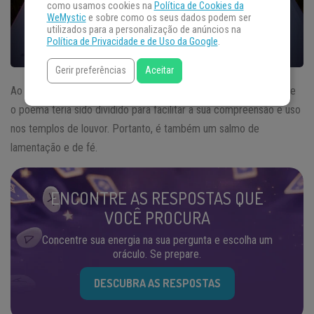
como usamos cookies na
Política de Cookies da
WeMystic
e sobre como os seus dados podem ser
utilizados para a personalização de anúncios na
Política de Privacidade e de Uso da Google
.
Gerir preferências
Aceitar
Ao que tudo indica o
Salmo
43 é uma continuação do Salmo 42 e
o poema teria sido dividido para facilitar a sua compreensão e uso
nos templos de louvor. Portanto, é também um salmo de
lamentação e de fé.
ENCONTRE AS RESPOSTAS QUE
VOCÊ PROCURA
Concentre sua energia na sua pergunta e escolha um
oráculo. Se prepare.
DESCUBRA AS RESPOSTAS