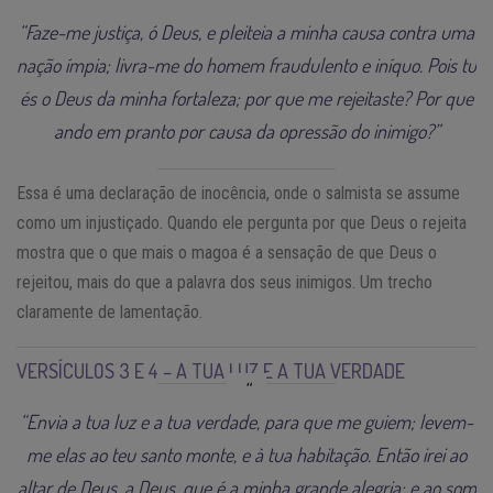
“Faze-me justiça, ó Deus, e pleiteia a minha causa contra uma
nação ímpia; livra-me do homem fraudulento e iníquo. Pois tu
és o Deus da minha fortaleza; por que me rejeitaste? Por que
ando em pranto por causa da opressão do inimigo?”
Essa é uma declaração de inocência, onde o salmista se assume
como um injustiçado. Quando ele pergunta por que Deus o rejeita
mostra que o que mais o magoa é a sensação de que Deus o
rejeitou, mais do que a palavra dos seus inimigos. Um trecho
claramente de lamentação.
VERSÍCULOS 3 E 4 – A TUA LUZ E A TUA VERDADE
“Envia a tua luz e a tua verdade, para que me guiem; levem-
me elas ao teu santo monte, e à tua habitação. Então irei ao
altar de Deus, a Deus, que é a minha grande alegria; e ao som