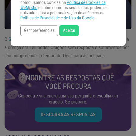
como usamos cookies na
Política de Cookies da
WeMystic
e sobre como os seus dados podem ser
utilizados para a personalização de anúncios na
Política de Privacidade e de Uso da Google
.
Gerir preferências
Aceitar
O
Salmo
88 mostra os questionamentos a respeito da presença e
a crença em Teu poder. Orações sem resposta e sofrimentos por
não compreender o tempo de Deus para as bênçãos.
ENCONTRE AS RESPOSTAS QUE
VOCÊ PROCURA
Concentre sua energia na sua pergunta e escolha um
oráculo. Se prepare.
DESCUBRA AS RESPOSTAS