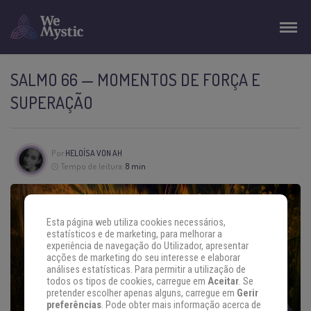
SALMO 66 — MOMENTOS DE FORÇA E
SUPERAÇÃO
Por
HELOÍSA VON AH
Tempo de leitura:
8 min
Esta página web utiliza cookies necessários,
estatísticos e de marketing, para melhorar a
experiência de navegação do Utilizador, apresentar
acções de marketing do seu interesse e elaborar
análises estatísticas. Para permitir a utilização de
todos os tipos de cookies, carregue em
Aceitar
. Se
pretender escolher apenas alguns, carregue em
Gerir
preferências
. Pode obter mais informação acerca de