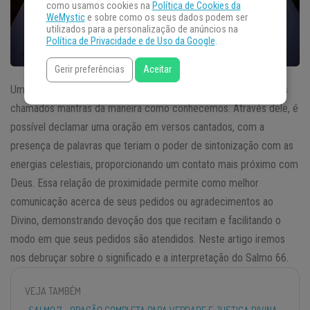
como usamos cookies na
Política de Cookies da
WeMystic
e sobre como os seus dados podem ser
utilizados para a personalização de anúncios na
Política de Privacidade e de Uso da Google
.
Gerir preferências
Aceitar
Um Salmo tem funções e características muito próximas às dos
chamados mantras da maneira como conhecemos. Através dele, é
possível declamar uma oração em versos cantados, com a
presença de palavras que teriam o poder de sintonização com as
energias celestiais, proporcionando um contato mais próximo com
Deus. Essa relação de proximidade permite como melhor
comunicação acerca de seus pedidos ou agradecimentos ao
Divino, demonstrando devoção dos que recitam e facilitando o
modo em que seus pedidos são atendidos. Neste artigo iremos
nos debruçar sobre o significado e a interpretação do Salmo 66.
VEJA TAMBÉM