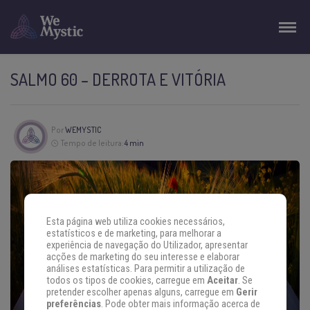
SALMO 60 – DERROTA E VITÓRIA
Por
WEMYSTIC
Tempo de leitura:
4 min
Esta página web utiliza cookies necessários,
estatísticos e de marketing, para melhorar a
experiência de navegação do Utilizador, apresentar
acções de marketing do seu interesse e elaborar
análises estatísticas. Para permitir a utilização de
todos os tipos de cookies, carregue em
Aceitar
. Se
pretender escolher apenas alguns, carregue em
Gerir
preferências
. Pode obter mais informação acerca de