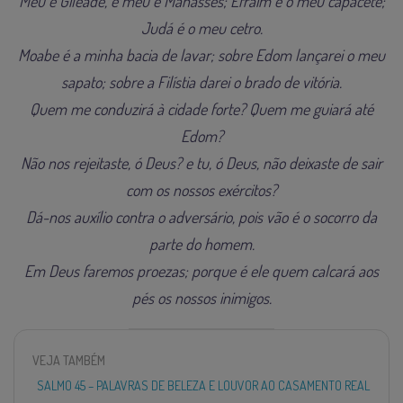
Meu é Gileade, e meu é Manassés; Efraim é o meu capacete;
Judá é o meu cetro.
Moabe é a minha bacia de lavar; sobre Edom lançarei o meu
sapato; sobre a Filístia darei o brado de vitória.
Quem me conduzirá à cidade forte? Quem me guiará até
Edom?
Não nos rejeitaste, ó Deus? e tu, ó Deus, não deixaste de sair
com os nossos exércitos?
Dá-nos auxílio contra o adversário, pois vão é o socorro da
parte do homem.
Em Deus faremos proezas; porque é ele quem calcará aos
pés os nossos inimigos.
VEJA TAMBÉM
SALMO 45 – PALAVRAS DE BELEZA E LOUVOR AO CASAMENTO REAL