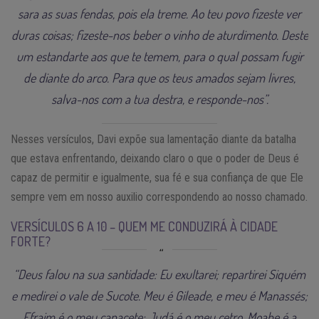
sara as suas fendas, pois ela treme. Ao teu povo fizeste ver
duras coisas; fizeste-nos beber o vinho de aturdimento. Deste
um estandarte aos que te temem, para o qual possam fugir
de diante do arco. Para que os teus amados sejam livres,
salva-nos com a tua destra, e responde-nos”.
Nesses versículos, Davi expõe sua lamentação diante da batalha
que estava enfrentando, deixando claro o que o poder de Deus é
capaz de permitir e igualmente, sua fé e sua confiança de que Ele
sempre vem em nosso auxilio correspondendo ao nosso chamado.
VERSÍCULOS 6 A 10 – QUEM ME CONDUZIRÁ À CIDADE
FORTE?
“Deus falou na sua santidade: Eu exultarei; repartirei Siquém
e medirei o vale de Sucote. Meu é Gileade, e meu é Manassés;
Efraim é o meu capacete; Judá é o meu cetro. Moabe é a