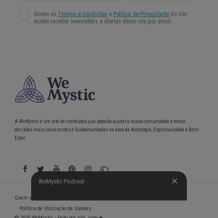
A WeMystic é um site de conteúdos que poderão ajudar a nossa comunidade a tomar
decisões mais conscientes e fundamentadas na área da Astrologia, Espiritualidade e Bem-
Estar.
WeMystic Podcast
WeMystic Podcast
Quem somos
Política de Privacidade
Condições gerais de utilização
Política de Utilização de Cookies
© 2025 WeMystic - Feito por nós, com ♥