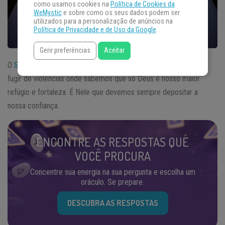
como usamos cookies na
Política de Cookies da
WeMystic
e sobre como os seus dados podem ser
utilizados para a personalização de anúncios na
Política de Privacidade e de Uso da Google
.
Gerir preferências
Aceitar
O
Salmo
57 nos ajuda em situações difíceis quando precisamos
fugir de violências onde sabemos que só Deus é nosso maior
refúgio e fortaleza. É Nele que devemos sempre depositar a
nossa confiança.
ENCONTRE AS RESPOSTAS QUE
VOCÊ PROCURA
Concentre sua energia na sua pergunta e escolha um
oráculo. Se prepare.
DESCUBRA AS RESPOSTAS