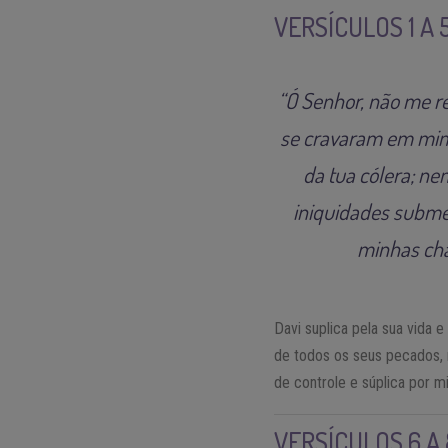
VERSÍCULOS 1 A 
“Ó Senhor, não me re
se cravaram em mim,
da tua cólera; n
iniquidades subme
minhas cha
Davi suplica pela sua vida 
de todos os seus pecados, 
de controle e súplica por mi
VERSÍCULOS 6 A