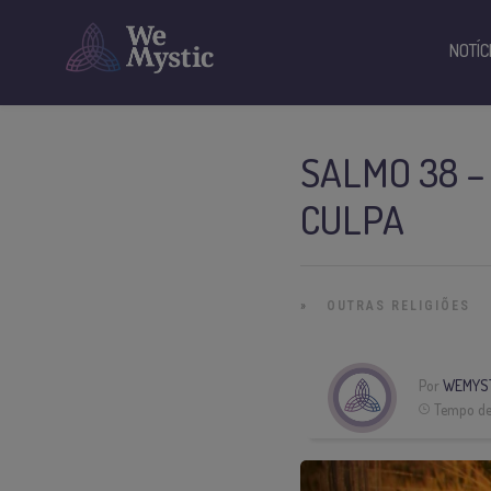
NOTÍC
SALMO 38 –
CULPA
»
OUTRAS RELIGIÕES
Por
WEMYS
Tempo de 