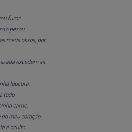
eu furor.
mão pesou.
nos meus ossos, por
 pesada excedem as
nha loucura.
a todo.
minha carne.
 do meu coração.
te é oculto.