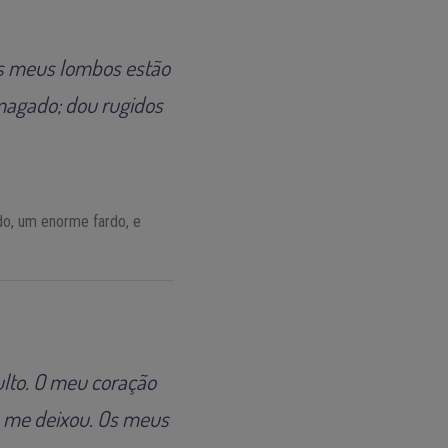
os meus lombos estão
smagado; dou rugidos
do, um enorme fardo, e
culto. O meu coração
sa me deixou. Os meus