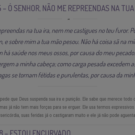
5 – Ó SENHOR, NÃO ME REPREENDAS NA TUA
preendas na tua ira, nem me castigues no teu furor. P
 e sobre mim a tua mão pesou. Não há coisa sã na mi
em há saúde nos meus ossos, por causa do meu pecado. 
rgem a minha cabeça; como carga pesada excedem as
gas se tornam fétidas e purulentas, por causa da minh
e pede que Deus suspenda sua ira e punição. Ele sabe que merece todo o
mas já não tem mais forças para se erguer. Ele usa termos expressivos
sericórdia, suas feridas já o castigaram muito e ele já não pode aguenta
 8 – ESTOU ENCURVADO