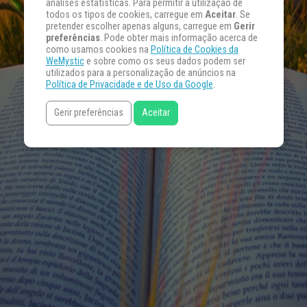
análises estatísticas. Para permitir a utilização de
todos os tipos de cookies, carregue em
Aceitar
. Se
pretender escolher apenas alguns, carregue em
Gerir
preferências
. Pode obter mais informação acerca de
como usamos cookies na
Política de Cookies da
WeMystic
e sobre como os seus dados podem ser
utilizados para a personalização de anúncios na
Política de Privacidade e de Uso da Google
.
Gerir preferências
Aceitar