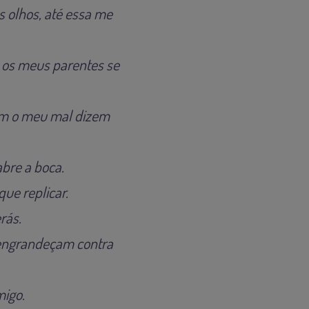
s olhos, até essa me
 os meus parentes se
am o meu mal dizem
bre a boca.
ue replicar.
rás.
 engrandeçam contra
migo.