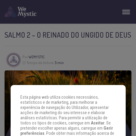
SALMO 2 – O REINADO DO UNGIDO DE DEUS
Por
WEMYSTIC
Tempo de leitura:
5 min
Esta página web utiliza cookies necessários,
estatísticos e de marketing, para melhorar a
experiência de navegação do Utilizador, apresentar
acções de marketing do seu interesse e elaborar
análises estatísticas. Para permitir a utilização de
todos os tipos de cookies, carregue em
Aceitar
. Se
pretender escolher apenas alguns, carregue em
Gerir
preferências
. Pode obter mais informação acerca de