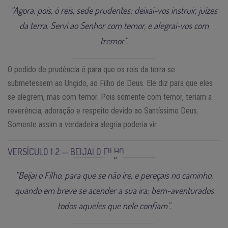
“Agora, pois, ó reis, sede prudentes; deixai-vos instruir, juízes
da terra. Servi ao Senhor com temor, e alegrai-vos com
tremor”.
O pedido de prudência é para que os reis da terra se
submetessem ao Ungido, ao Filho de Deus. Ele diz para que eles
se alegrem, mas com temor. Pois somente com temor, teriam a
reverência, adoração e respeito devido ao Santíssimo Deus.
Somente assim a verdadeira alegria poderia vir.
VERSÍCULO 1 2 — BEIJAI O FILHO
“Beijai o Filho, para que se não ire, e pereçais no caminho,
quando em breve se acender a sua ira; bem-aventurados
todos aqueles que nele confiam”.