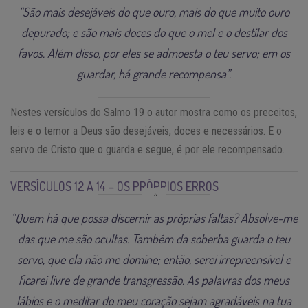
“São mais desejáveis do que ouro, mais do que muito ouro
depurado; e são mais doces do que o mel e o destilar dos
favos. Além disso, por eles se admoesta o teu servo; em os
guardar, há grande recompensa”.
Nestes versículos do Salmo 19 o autor mostra como os preceitos,
leis e o temor a Deus são desejáveis, doces e necessários. E o
servo de Cristo que o guarda e segue, é por ele recompensado.
VERSÍCULOS 12 A 14 – OS PRÓPRIOS ERROS
“Quem há que possa discernir as próprias faltas? Absolve-me
das que me são ocultas. Também da soberba guarda o teu
servo, que ela não me domine; então, serei irrepreensível e
ficarei livre de grande transgressão. As palavras dos meus
lábios e o meditar do meu coração sejam agradáveis na tua