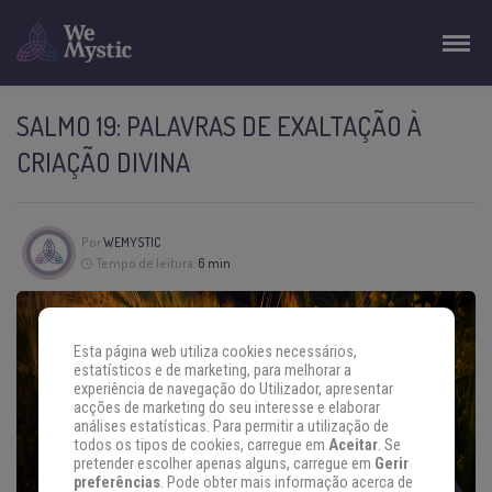
SALMO 19: PALAVRAS DE EXALTAÇÃO À
CRIAÇÃO DIVINA
Por
WEMYSTIC
Tempo de leitura:
6 min
Esta página web utiliza cookies necessários,
estatísticos e de marketing, para melhorar a
experiência de navegação do Utilizador, apresentar
acções de marketing do seu interesse e elaborar
análises estatísticas. Para permitir a utilização de
todos os tipos de cookies, carregue em
Aceitar
. Se
pretender escolher apenas alguns, carregue em
Gerir
preferências
. Pode obter mais informação acerca de