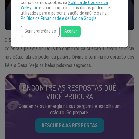
como usamos cookies na
Política de Cookies da
WeMystic
e sobre como os seus dados podem ser
utilizados para a personalização de anúncios na
Política de Privacidade e de Uso da Google
.
Gerir preferências
Aceitar
O
Salmo 19
é considerado como um
Salmo
de Sabedoria, que
celebra a palavra de Deus no contexto da criação. O texto se inicia
nos céus, fala do poder da palavra Divina e termina no coração dos
fiéis a Deus. Veja as belas palavras sagradas.
ENCONTRE AS RESPOSTAS QUE
VOCÊ PROCURA
Concentre sua energia na sua pergunta e escolha um
oráculo. Se prepare.
DESCUBRA AS RESPOSTAS