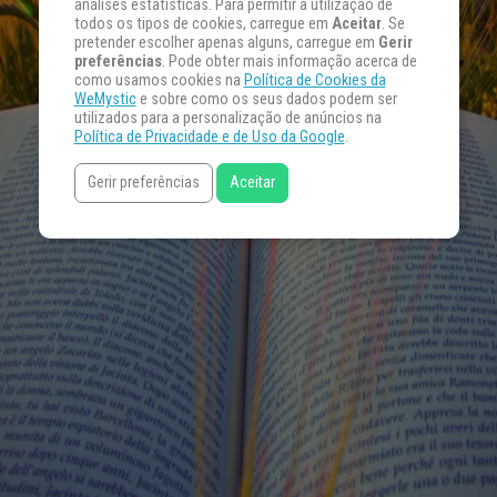
análises estatísticas. Para permitir a utilização de
todos os tipos de cookies, carregue em
Aceitar
. Se
pretender escolher apenas alguns, carregue em
Gerir
preferências
. Pode obter mais informação acerca de
como usamos cookies na
Política de Cookies da
WeMystic
e sobre como os seus dados podem ser
utilizados para a personalização de anúncios na
Política de Privacidade e de Uso da Google
.
Gerir preferências
Aceitar