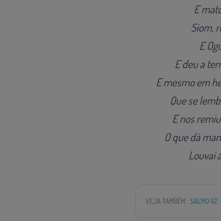
E mato
Siom, r
E Ogu
E deu a te
E mesmo em hera
Que se lemb
E nos remiu
O que dá mant
Louvai 
VEJA TAMBÉM
SALMO 62 