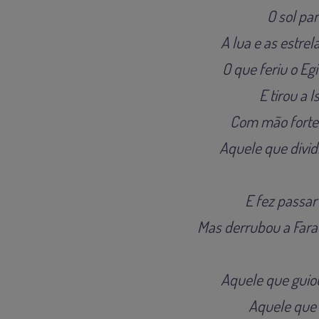
O sol pa
A lua e as estre
O que feriu o Eg
E tirou a 
Com mão forte,
Aquele que divid
E fez passar
Mas derrubou a Fara
Aquele que guiou
Aquele que 