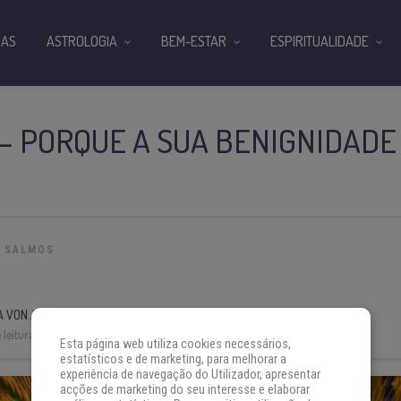
IAS
ASTROLOGIA
BEM-ESTAR
ESPIRITUALIDADE
— PORQUE A SUA BENIGNIDADE
SALMOS
A VON AH
leitura:
6 min
Esta página web utiliza cookies necessários,
estatísticos e de marketing, para melhorar a
experiência de navegação do Utilizador, apresentar
acções de marketing do seu interesse e elaborar