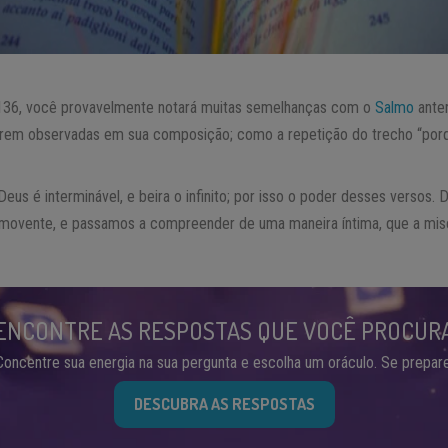
o 136, você provavelmente notará muitas semelhanças com o
Salmo
anter
erem observadas em sua composição; como a repetição do trecho “porq
Deus é interminável, e beira o infinito; por isso o poder desses versos
omovente, e passamos a compreender de uma maneira íntima, que a mis
ENCONTRE AS RESPOSTAS QUE VOCÊ PROCUR
Concentre sua energia na sua pergunta e escolha um oráculo. Se prepare
DESCUBRA AS RESPOSTAS