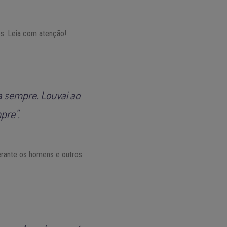
os. Leia com atenção!
a sempre. Louvai ao
pre”.
erante os homens e outros