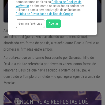
como usamos cookies na
Política de Cookies da
WeMystic
e sobre como os seus dados podem ser
utilizados para a personalização de anúncios na
Política de Privacidade e de Uso da Google
.
Gerir preferências
Aceitar
Ainda parte dos cânticos de romagem, o Salmo 132 trata-se de
um salmo real (por vezes classificado como messiânico),
abordando em forma de poesia, a relação entre Deus e Davi; e as
promessas firmadas entre ambos.
Acredita-se que este salmo fora escrito por Salomão, filho de
Davi, e a ele faz referência por diversas vezes, como forma de
lembrar a Deus de que havia seguido a ordem de seu pai, e
construído o Templo prometido — e que agora aguarda a vinda do
Messias.
ENCONTRE AS RESPOSTAS QUE