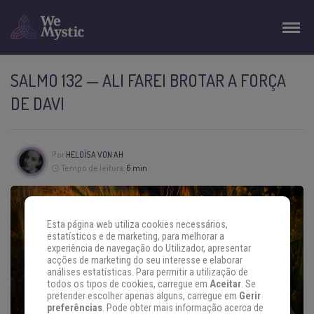
SALMO 132 — ALI FAREI BROTAR A FORÇA
DE DAVI
Por
HELOÍSA VON AH
Tempo de leitura:
6 min
Esta página web utiliza cookies necessários,
estatísticos e de marketing, para melhorar a
experiência de navegação do Utilizador, apresentar
acções de marketing do seu interesse e elaborar
análises estatísticas. Para permitir a utilização de
todos os tipos de cookies, carregue em
Aceitar
. Se
pretender escolher apenas alguns, carregue em
Gerir
preferências
. Pode obter mais informação acerca de