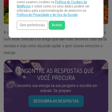
como usamos cookies na
Política de Cookies da
WeMystic
e sobre como os seus dados podem ser
utilizados para a personalização de anúncios na
Política de Privacidade e de Uso da Google
.
Gerir preferências
Aceitar
A
cromoterapia
utiliza o poder das cores para trazer benefícios e
bem estar. Descubra no artigo qual
cor
mais favorece cada dia da
semana e veja como ela pode ajudar a gerir nossas emoções e
energia.
ENCONTRE AS RESPOSTAS QUE
VOCÊ PROCURA
Concentre sua energia na sua pergunta e escolha um
oráculo. Se prepare.
DESCUBRA AS RESPOSTAS