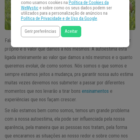
como usamos cookies na
Política de Cookies da
WeMystic
e sobre como os seus dados podem ser
utilizados para a personalização de anúncios na
Política de Privacidade e de Uso da Google
.
Gerir preferências
Aceitar
Falar sobre a autoestima é lembrar do quão importante é o amor
próprio e o valor que damos a nós mesmos. A autoestima está
ligada inteiramente ao valor que damos a nós mesmos e o quanto
queremos evoluir, de como somos. Nós somos o que somos e
sempre estamos jeitos a mudança, pra garantir nossa auto estima
muitas vezes devemos nos submeter a passar por diferentes
momentos que nos levarão a tirar bons
ensinamentos
e
experiências que nos façam crescer.
Se não estamos bem como somos, temos um grande problema
com a nossa autoestima, ela pode ser influenciada pela nossa
aparência, pela maneira que as pessoas nos tratam, pela forma
que encaramos as situações ao nosso redor e sobre como nos