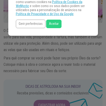
como usamos cookies na
Política de Cookies da
WeMystic
e sobre como os seus dados podem ser
utilizados para a personalização de anúncios na
Política de Privacidade e de Uso da Google
.
Gerir preferências
Aceitar
O Óleo da sorte é bastante utilizado para abrir caminhos, trazer
sorte para sua vida, prosperidade e fartura, mas também é comum
utilizar ele para proteção. Além disso, pode ser utilizado para ungir
as velas que são usadas em rituais e feitiços.
Para quê comprar se você pode fazer seu próprio Óleo da sorte?
Coloque mãos à obra e comece agora a reunir todo o material
necessário para fabricar seu Óleo da sorte.
DICAS DE ASTROLOGIA NA SUA INBOX!
Receba previsões, dicas e conteúdos exclusivos.
CADASTRAR AGORA