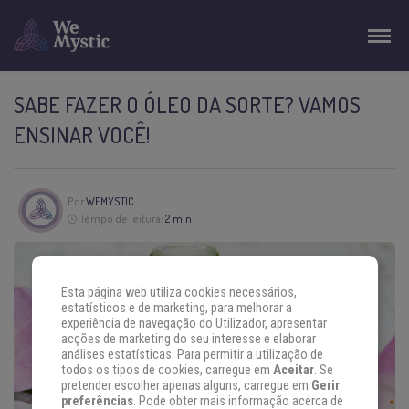
SABE FAZER O ÓLEO DA SORTE? VAMOS
ENSINAR VOCÊ!
Por
WEMYSTIC
Tempo de leitura:
2 min
Esta página web utiliza cookies necessários,
estatísticos e de marketing, para melhorar a
experiência de navegação do Utilizador, apresentar
acções de marketing do seu interesse e elaborar
análises estatísticas. Para permitir a utilização de
todos os tipos de cookies, carregue em
Aceitar
. Se
pretender escolher apenas alguns, carregue em
Gerir
preferências
. Pode obter mais informação acerca de