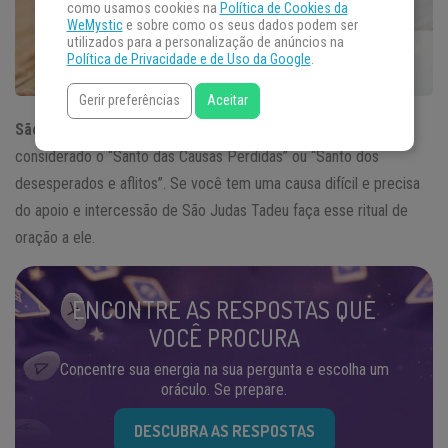
como usamos cookies na
Política de Cookies da
WeMystic
e sobre como os seus dados podem ser
utilizados para a personalização de anúncios na
Política de Privacidade e de Uso da Google
.
Gerir preferências
Aceitar
São Judas Tadeu
foi um dos apóstolos mais fiéis a Cristo e é
considerado o “Santo das Causas Perdidas” ou “Santo dos
desesperados e aflitos”. Se você tem uma causa difícil e precisa
do apoio e intercessão de São Judas Tadeu faça esse ritual de
oração a ele.
ENCONTRE AS RESPOSTAS QUE
VOCÊ PROCURA
Concentre sua energia na sua pergunta e escolha um
oráculo. Se prepare.
DESCUBRA AS RESPOSTAS