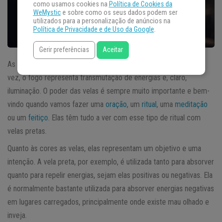
como usamos cookies na
Política de Cookies da
WeMystic
e sobre como os seus dados podem ser
utilizados para a personalização de anúncios na
Política de Privacidade e de Uso da Google
.
Gerir preferências
Aceitar
As velas representam principalmente o
elemento fogo
. Por sua
vez, o fogo representa transmutação de energias e, claro,
iluminação. O poder das velas é sempre muito importante e bem-
vindo quando vamos fazer uma
oração
, um
ritual
, uma
meditação
ou um
feitiço
. Elas têm tudo a ver com esse tipo de ritual com
velas pretas.
Quanto às cores as velas, elas representam um objetivo e uma
intenção. A vela preta, por exemplo, é utilizada tanto para absorver
quanto para repelir energias, sejam elas positivas ou negativas. Ela
é normalmente bastante utilizada para absorver energias negativas
em lugares carregados, principalmente onde existe mau olhado e
inveja.