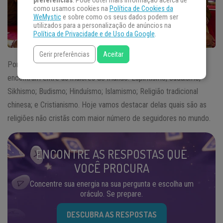
preferências
. Pode obter mais informação acerca de
como usamos cookies na
Política de Cookies da
WeMystic
e sobre como os seus dados podem ser
utilizados para a personalização de anúncios na
Política de Privacidade e de Uso da Google
.
Gerir preferências
Aceitar
Por número de seguidores, hoje temos 8
religiões
que se
encontram entre as maiores do mundo: Espiritismo; Judaísmo;
Sikhismo; Budismo; Hinduísmo; Islamismo; Religião tradicional
chinesa; e Cristianismo. Hoje vamos destacar delas quais são as
religiões não cristãs com maior número de seguidores no mundo.
ENCONTRE AS RESPOSTAS QUE
VOCÊ PROCURA
Concentre sua energia na sua pergunta e escolha um
oráculo. Se prepare.
DESCUBRA AS RESPOSTAS