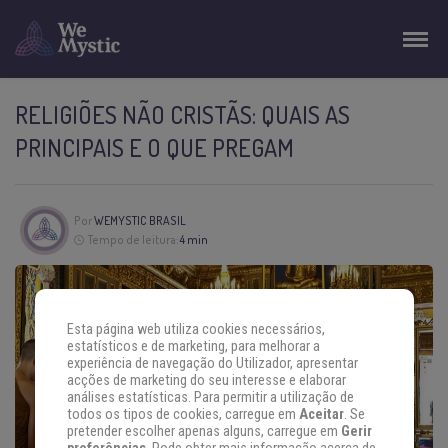
RELIGIÕES NÃO CRISTÃS: QUAIS AS
PRINCIPAIS E O QUE PREGAM
Por
WEMYSTIC BRASIL
Tempo de leitura:
4 min
Esta página web utiliza cookies necessários,
estatísticos e de marketing, para melhorar a
experiência de navegação do Utilizador, apresentar
acções de marketing do seu interesse e elaborar
análises estatísticas. Para permitir a utilização de
todos os tipos de cookies, carregue em
Aceitar
. Se
pretender escolher apenas alguns, carregue em
Gerir