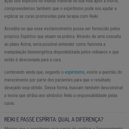
ação dos espíritos no mundo material ou sua vida após a morte,
compreendemos também que o espiritismo pode nos ajudar a
explicar as curas promovidas pela terapia com Reiki.
Acredita-se que esse esclarecimento possa ser fornecido pelos
próprios Espíritos que atuam na prática. Através de uma consulta
ao plano Astral, seria possível entender como funciona a
manipulação bioenergética disponibilizada pelos reikianos e que
então é direcionada para a cura.
Lembrando ainda que, segundo o
espiritismo
, existe a questão do
merecimento por parte dos pacientes para que o resultado
desejado seja obtido. Dessa forma, buscam também desconstruir
a teoria que atribui aos símbolos Reiki a responsabilidade pelas
curas.
REIKI E PASSE ESPÍRITA: QUAL A DIFERENÇA?
Mesmo que o espiritismo seja capaz de explicar o funcionamento