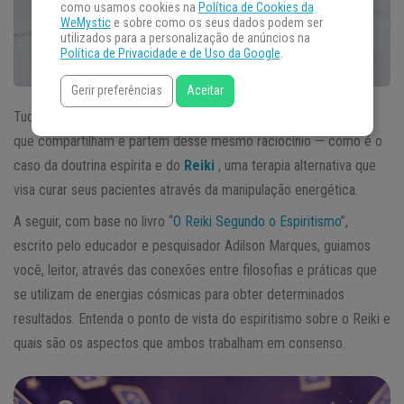
como usamos cookies na
Política de Cookies da
WeMystic
e sobre como os seus dados podem ser
utilizados para a personalização de anúncios na
Política de Privacidade e de Uso da Google
.
Gerir preferências
Aceitar
Tudo é energia. E são inúmeras as crenças, ciências e religiões
que compartilham e partem desse mesmo raciocínio — como é o
caso da doutrina espírita e do
Reiki
, uma terapia alternativa que
visa curar seus pacientes através da manipulação energética.
A seguir, com base no livro “
O Reiki Segundo o Espiritismo
”,
escrito pelo educador e pesquisador Adilson Marques, guiamos
você, leitor, através das conexões entre filosofias e práticas que
se utilizam de energias cósmicas para obter determinados
resultados. Entenda o ponto de vista do espiritismo sobre o Reiki e
quais são os aspectos que ambos trabalham em consenso.