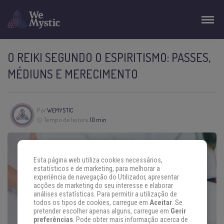
O REIKI SEGUNDO O ESPIRITISMO: PASSES,
MÉDIUNS E MERECIMENTO
Por
WEMYSTIC
Tempo de leitura:
10 min
Esta página web utiliza cookies necessários,
estatísticos e de marketing, para melhorar a
experiência de navegação do Utilizador, apresentar
acções de marketing do seu interesse e elaborar
análises estatísticas. Para permitir a utilização de
todos os tipos de cookies, carregue em
Aceitar
. Se
pretender escolher apenas alguns, carregue em
Gerir
preferências
. Pode obter mais informação acerca de