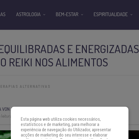
IAS
ASTROLOGIA
BEM-ESTAR
ESPIRITUALIDADE
EQUILIBRADAS E ENERGIZADAS
O REIKI NOS ALIMENTOS
TERAPIAS ALTERNATIVAS
A VON AH
leitura:
3 min
Esta página web utiliza cookies necessários,
estatísticos e de marketing, para melhorar a
experiência de navegação do Utilizador, apresentar
acções de marketing do seu interesse e elaborar