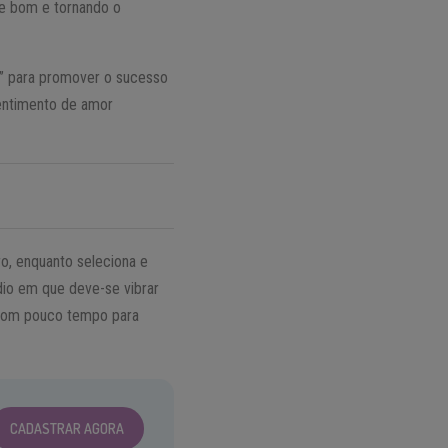
de bom e tornando o
ei” para promover o sucesso
sentimento de amor
ro, enquanto seleciona e
édio em que deve-se vibrar
e com pouco tempo para
CADASTRAR AGORA