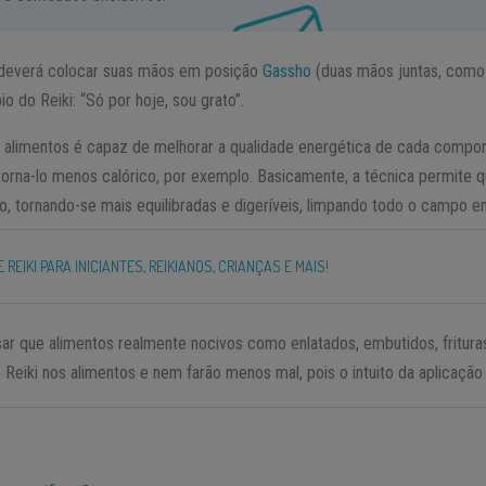
o deverá colocar suas mãos em posição
Gassho
(duas mãos juntas, como
o do Reiki: “Só por hoje, sou grato”.
s alimentos é capaz de melhorar a qualidade energética de cada comp
 torna-lo menos calórico, por exemplo. Basicamente, a técnica permite
, tornando-se mais equilibradas e digeríveis, limpando todo o campo e
DE REIKI PARA INICIANTES, REIKIANOS, CRIANÇAS E MAIS!
isar que alimentos realmente nocivos como enlatados, embutidos, fritu
 Reiki nos alimentos e nem farão menos mal, pois o intuito da aplicação