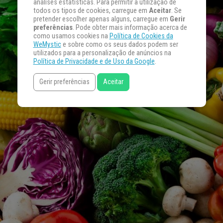
análises estatísticas. Para permitir a utilização de
todos os tipos de cookies, carregue em
Aceitar
. Se
pretender escolher apenas alguns, carregue em
Gerir
preferências
. Pode obter mais informação acerca de
como usamos cookies na
Política de Cookies da
WeMystic
e sobre como os seus dados podem ser
utilizados para a personalização de anúncios na
Política de Privacidade e de Uso da Google
.
Gerir preferências
Aceitar