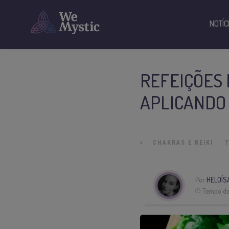
NOTÍC
REFEIÇÕES 
APLICANDO 
»
CHAKRAS E REIKI
Por
HELOÍS
Tempo de 