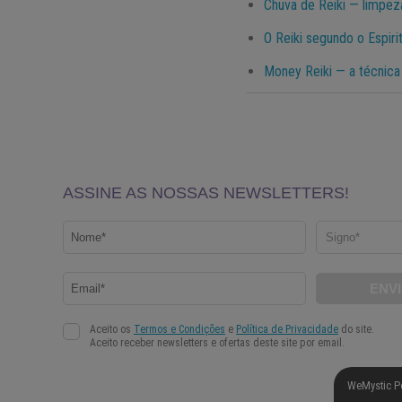
Chuva de Reiki — limpez
O Reiki segundo o Espir
Money Reiki — a técnica
WeMystic P