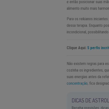
e então posicionar suas mão
alimento muito mais harmon
Para os reikianos iniciante
dessa terapia. Enquanto po
incondicional, possibilitand
Clique Aqui:
5 perfis inc
Não existem regras para ess
cozinha os ingredientes, qu
suas energias antes da ref
concentração
, fica design
DICAS DE ASTROL
Receba previsões, dicas