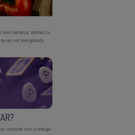
o eles humanos, animais ou
r de um ser energizando
A
.
TAR?
á se conectar com a energia