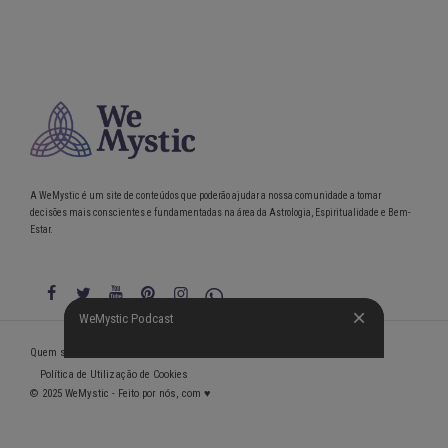
A WeMystic é um site de conteúdos que poderão ajudar a nossa comunidade a tomar
decisões mais conscientes e fundamentadas na área da Astrologia, Espiritualidade e Bem-
Estar.
WeMystic Podcast
WeMystic Podcast
Quem somos
Política de Privacidade
Condições gerais de utilização
Política de Utilização de Cookies
© 2025 WeMystic - Feito por nós, com ♥