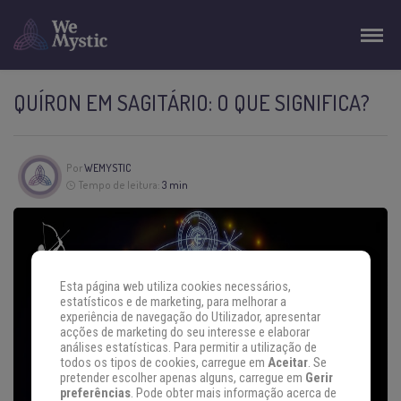
QUÍRON EM SAGITÁRIO: O QUE SIGNIFICA?
Por
WEMYSTIC
Tempo de leitura:
3 min
Esta página web utiliza cookies necessários,
estatísticos e de marketing, para melhorar a
experiência de navegação do Utilizador, apresentar
acções de marketing do seu interesse e elaborar
análises estatísticas. Para permitir a utilização de
todos os tipos de cookies, carregue em
Aceitar
. Se
pretender escolher apenas alguns, carregue em
Gerir
preferências
. Pode obter mais informação acerca de