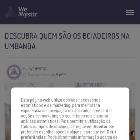
DESCUBRA QUEM SÃO OS BOIADEIROS NA
UMBANDA
Por
WEMYSTIC
Tempo de leitura:
5 min
Esta página web utiliza cookies necessários,
estatísticos e de marketing, para melhorar a
experiência de navegação do Utilizador, apresentar
acções de marketing do seu interesse e elaborar
análises estatísticas. Para permitir a utilização de
todos os tipos de cookies, carregue em
Aceitar
. Se
pretender escolher apenas alguns, carregue em
Gerir
preferências
. Pode obter mais informação acerca de