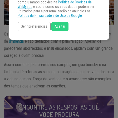
como usamos cookies na
Política de Cookies da
WeMystic
e sobre como os seus dados podem ser
utilizados para a personalização de anúncios na
Política de Privacidade e de Uso da Google
.
Gerir preferências
Aceitar
Os
boiadeiros
desencarnaram dessa vida como guias espirituais
da
umbanda
e são definidos com a palavra ação. Apesar de
parecerem aborrecidos e mau encarados, ajudam com um grande
coração a quem precisa.
Assim como os pastoreiros nos campos, um guia boiadeiro na
Umbanda têm todas as suas comunicações e cantos voltados para
a vida no campo. Força de vontade e o amanhecer são exemplos
dos temas que envolvem as canções.
ENCONTRE AS RESPOSTAS QUE
VOCÊ PROCURA