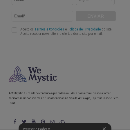
A WeMystic é um site de conteúdos que poderão ajudar a nossa comunidade a tomar
decisões mais conscientes e fundamentadas na área da Astrologia, Espiritualidade e Bem-
Estar.
WeMystic Podcast
WeMystic Podcast