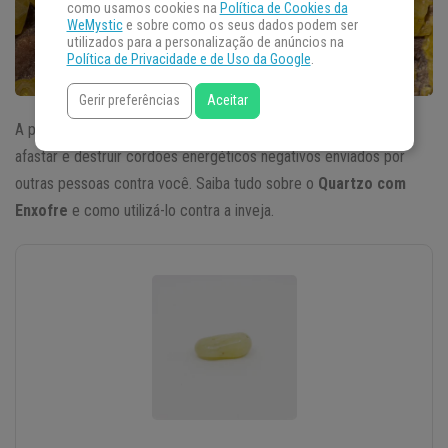
como usamos cookies na
Política de Cookies da
WeMystic
e sobre como os seus dados podem ser
utilizados para a personalização de anúncios na
Política de Privacidade e de Uso da Google
.
Gerir preferências
Aceitar
A presença do enxofre na composição do quartzo é capaz de
afastar e destruir cordões energéticos negativos enviados por
outras pessoas contra você. Saiba tudo sobre o
Quartzo com
Enxofre
e como utilizá-lo contra a inveja.