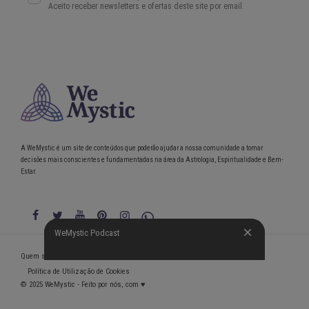
A WeMystic é um site de conteúdos que poderão ajudar a nossa comunidade a tomar
decisões mais conscientes e fundamentadas na área da Astrologia, Espiritualidade e Bem-
Estar.
WeMystic Podcast
WeMystic Podcast
Quem somos
Política de Privacidade
Condições gerais de utilização
Política de Utilização de Cookies
© 2025 WeMystic - Feito por nós, com ♥