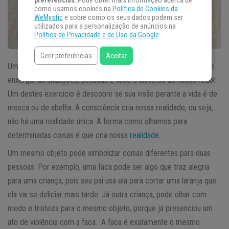
preferências
. Pode obter mais informação acerca de
como usamos cookies na
Política de Cookies da
WeMystic
e sobre como os seus dados podem ser
utilizados para a personalização de anúncios na
Política de Privacidade e de Uso da Google
.
Gerir preferências
Aceitar
Um exercício de auto-observação pode mudar nossa maneira de
enxergar as situações, pessoas e todo o universo ao nosso redor.
Um destes exercício é descobrir se sua visão perante a vida é de
mosca ou de abelha. A consciência cria nossa realidade, ou seja,
não há uma realidade única. A forma como olhamos para
determinadas coisas é que cria nossa
realidade
.
Um mesmo objeto pode simbolizar coisas diferentes para duas
pessoas. Por exemplo, uma faca pode ser algo que traz alegria
para uma criança, pois seu pai usa ela para cortar uma laranja que
ela vai se deliciar mais tarde. Já outra criança, pode olhar com
medo e tristeza para o mesmo objeto, porque já presenciou um
ato de violência com a faca. A faca é exatamente o mesmo