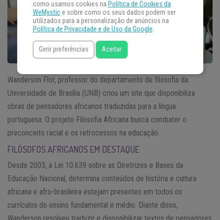
como usamos cookies na
Política de Cookies da
WeMystic
e sobre como os seus dados podem ser
utilizados para a personalização de anúncios na
Política de Privacidade e de Uso da Google
.
Gerir preferências
Aceitar
Wanderson Flor, professor do departamento de filosofia da
Universidade de Brasília (UNB) criou um site que disponibiliza
obras de pensadores africanos traduzidas para a língua
portuguesa. O projeto Filosofia Africana busca combater o
preconceito racial e os retrocessos na educação.
FILÓSOFOS AFRICANOS EM DESTAQUE
Desde 2003, a Lei 10.639 sobre as Diretrizes e Bases da
Educação Nacional, determina conteúdos de história e cultura
africana e afro-brasileira estejam presentes em todos os
currículos do ensino fundamental e médio. Diante disso,
Wanderson resolveu traduzir e disponibilizar textos de pensadores