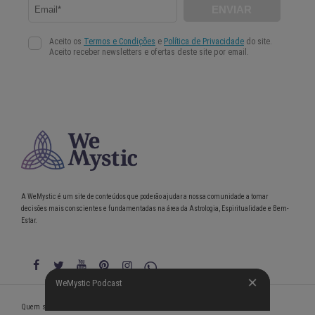
A WeMystic é um site de conteúdos que poderão ajudar a nossa comunidade a tomar
decisões mais conscientes e fundamentadas na área da Astrologia, Espiritualidade e Bem-
Estar.
WeMystic Podcast
WeMystic Podcast
Quem somos
Política de Privacidade
Condições gerais de utilização