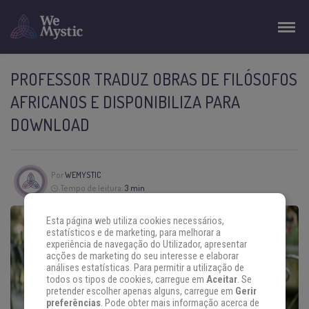
PROFESSOR TRADUZ OBRAS DE FILÓSOFOS
AFRICANOS E DISPONIBILIZA PARA
DOWNLOAD
Por
WEMYSTIC
Tempo de leitura:
3 min
Esta página web utiliza cookies necessários,
estatísticos e de marketing, para melhorar a
experiência de navegação do Utilizador, apresentar
acções de marketing do seu interesse e elaborar
análises estatísticas. Para permitir a utilização de
todos os tipos de cookies, carregue em
Aceitar
. Se
pretender escolher apenas alguns, carregue em
Gerir
preferências
. Pode obter mais informação acerca de