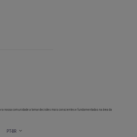
ar a nossa comunidade a tomar decisões mais conscientes e fundamentadas na área da
PT-BR