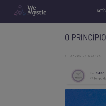
NOTÍC
O PRINCÍPI
»
ANJOS DA GUARDA
Por
ARCANJ
Tempo de 