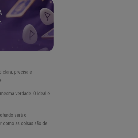
A
.
clara, precisa e
e.
 mesma verdade. O ideal é
rofundo será o
er como as coisas são de