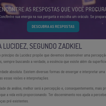
ENCONTRE AS RESPOSTAS QUE VOCÊ PROCUR
Concentre sua energia na sua pergunta e escolha um oráculo. Se prepare
DESCUBRA AS RESPOSTAS
A LUCIDEZ, SEGUNDO ZADKIEL
 o princípio da Lucidez propõe que devemos desenvolver uma percepção 
s, sempre buscando a verdade, a essência que existe além da superfíci
ade absoluta. Existem diversas formas de enxergar e interpretar uma
s essas visões e interpretações.
dade de análise, melhor será a percepção e, consequentemente, mais p
 que a vida está proporcionando. Ter discernimento nos ajuda a perceb
nças pré existentes.