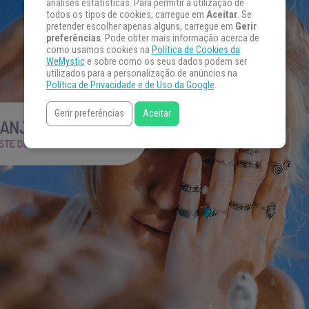
análises estatísticas. Para permitir a utilização de
todos os tipos de cookies, carregue em
Aceitar
. Se
pretender escolher apenas alguns, carregue em
Gerir
preferências
. Pode obter mais informação acerca de
como usamos cookies na
Política de Cookies da
WeMystic
e sobre como os seus dados podem ser
utilizados para a personalização de anúncios na
Política de Privacidade e de Uso da Google
.
Gerir preferências
Aceitar