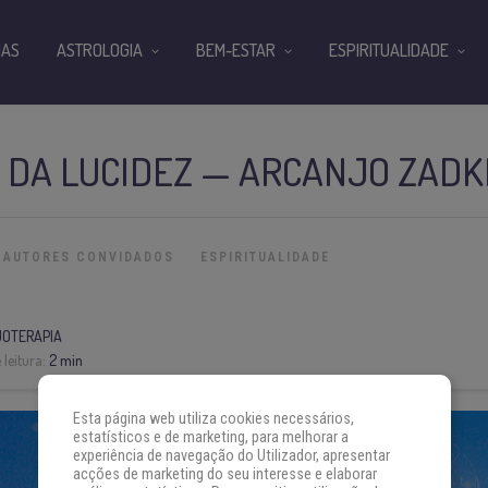
IAS
ASTROLOGIA
BEM-ESTAR
ESPIRITUALIDADE
O DA LUCIDEZ — ARCANJO ZADK
AUTORES CONVIDADOS
ESPIRITUALIDADE
OTERAPIA
leitura:
2 min
Esta página web utiliza cookies necessários,
estatísticos e de marketing, para melhorar a
experiência de navegação do Utilizador, apresentar
acções de marketing do seu interesse e elaborar