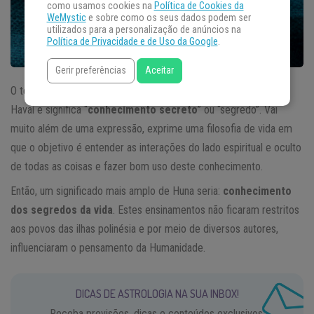
como usamos cookies na
Política de Cookies da
WeMystic
e sobre como os seus dados podem ser
utilizados para a personalização de anúncios na
Política de Privacidade e de Uso da Google
.
Gerir preferências
Aceitar
O termo
Hun
a é utilizado desde os primórdios pelos nativos do
Havaí e significa “
conhecimento secreto
” ou “segredo”. Vai
muito além de uma expressão, exprime uma filosofia de vida em
que o objetivo é entender as interações do lado espiritual e oculto
de todas as coisas e fazer bom uso deste conhecimento.
Então, um significado mais amplo de Huna seria:
conhecimento
dos segredos da vida
. Estes ensinamentos não ficaram restritos
aos povos das ilhas polinésia e por meio de diversos autores,
influenciaram o pensamento da Humanidade.
DICAS DE ASTROLOGIA NA SUA INBOX!
Receba previsões, dicas e conteúdos exclusivos.