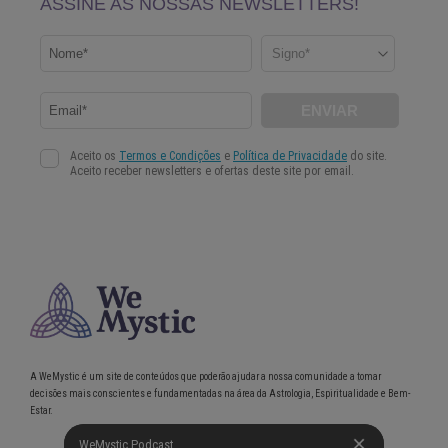
A WeMystic é um site de conteúdos que poderão ajudar a nossa comunidade a tomar
decisões mais conscientes e fundamentadas na área da Astrologia, Espiritualidade e Bem-
Estar.
WeMystic Podcast
WeMystic Podcast