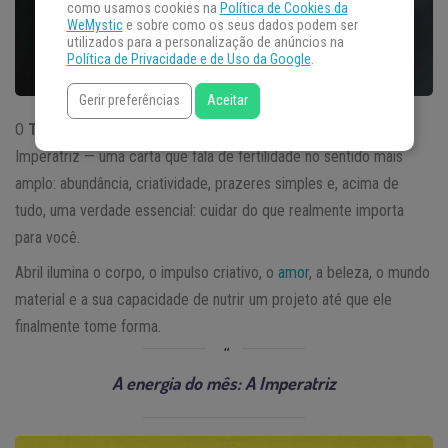
como usamos cookies na
Política de Cookies da
WeMystic
e sobre como os seus dados podem ser
utilizados para a personalização de anúncios na
Política de Privacidade e de Uso da Google
.
Gerir preferências
Aceitar
O
Tarot do Mês de Abril de 2026
chega sob a energia d’A
Imperatriz — uma carta que fala de fertilidade no sentido mais
amplo: abundância, criatividade, prazeres simples e, acima de
tudo, uma verdade essencial: cuidar do que realmente importa
para você.
Abril ilumina o corpo, o impulso criativo, o
amor
, a beleza, o mundo
material e a sua capacidade de nutrir um projeto até que ele
finalmente tome forma.
A energia do mês: A Imperatriz