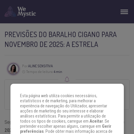
PREVISÕES DO BARALHO CIGANO PARA
NOVEMBRO DE 2025: A ESTRELA
Por
ALINE SENSITIVA
Tempo de leitura:
4 min
Esse texto foi escrito com todo o cuidado e carinho por um autor convidado.
Esta página web utiliza cookies necessários,
O conteúdo é da sua responsabilidade, não refletindo, necessariamente, a
estatísticos e de marketing, para melhorar a
opinião do WeMystic Brasil.
experiência de navegação do Utilizador, apresentar
acções de marketing do seu interesse e elaborar
análises estatísticas. Para permitir a utilização de
todos os tipos de cookies, carregue em
Aceitar
. Se
Segundo as
previsões do Baralho Cigano para novembro de
pretender escolher apenas alguns, carregue em
Gerir
2025
, a lâmina A Estrela irradia sua luz serena e curativa,
preferências
. Pode obter mais informação acerca de