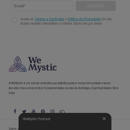
A WeMystic é um site de conteúdos que poderão ajudar a nossa comunidade a tomar
decisões mais conscientes e fundamentadas na área da Astrologia, Espiritualidade e Bem-
Estar.
WeMystic Podcast
WeMystic Podcast
Quem somos
Política de Privacidade
Condições gerais de utilização