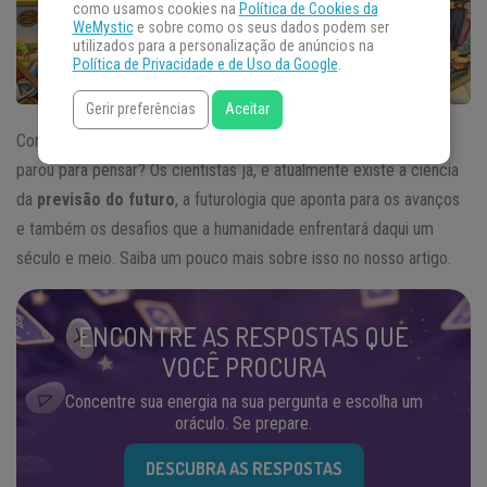
como usamos cookies na
Política de Cookies da
WeMystic
e sobre como os seus dados podem ser
utilizados para a personalização de anúncios na
Política de Privacidade e de Uso da Google
.
Gerir preferências
Aceitar
Como será o mundo e a vida humana daqui a 150 anos? Você já
parou para pensar? Os cientistas já, e atualmente existe a ciência
da
previsão do futuro
, a futurologia que aponta para os avanços
e também os desafios que a humanidade enfrentará daqui um
século e meio. Saiba um pouco mais sobre isso no nosso artigo.
ENCONTRE AS RESPOSTAS QUE
VOCÊ PROCURA
Concentre sua energia na sua pergunta e escolha um
oráculo. Se prepare.
DESCUBRA AS RESPOSTAS