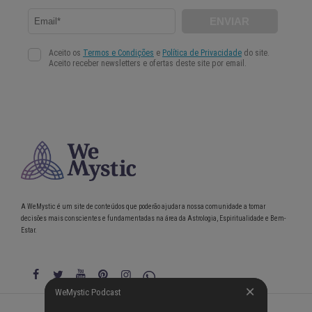
A WeMystic é um site de conteúdos que poderão ajudar a nossa comunidade a tomar
decisões mais conscientes e fundamentadas na área da Astrologia, Espiritualidade e Bem-
Estar.
WeMystic Podcast
WeMystic Podcast