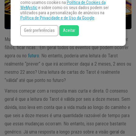
como usamos cookies na
Política de Cookies da
WeMystic
e sobre como os seus dados podem ser
utilizados para a personalização de anúncios na
Política de Privacidade e de Uso da Google
.
Gerir preferências
Aceitar
Muitas vezes, as pessoas querem saber quando vão se casar, ter
filhos, ficar ricas… Em geral todos os eventos que podem ocorrer
agora ou no
futuro
. No entanto, poderia uma leitura do Tarot
realmente “prever” o que irá acontecer daqui a 2 meses, 2 anos ou
mesmo 22 anos? Uma leitura de cartas do Tarot é realmente
“válida” até que ponto no futuro?
Vamos começar com a resposta mais curta e direta. O consenso
geral é que a leitura do Tarot é válida por seis a doze meses. Sem
dúvida, isso leva em conta que a vida muda ao longo do caminho e
que seis a doze meses é uma quantidade razoável de tempo para
que essas mudanças ocorram. No entanto, isso parece bastante
genérico. Já uma resposta a longo prazo sobre a visão geral da