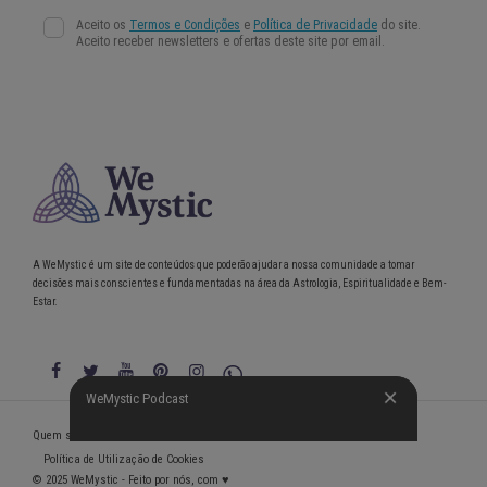
A WeMystic é um site de conteúdos que poderão ajudar a nossa comunidade a tomar
decisões mais conscientes e fundamentadas na área da Astrologia, Espiritualidade e Bem-
Estar.
WeMystic Podcast
WeMystic Podcast
Quem somos
Política de Privacidade
Condições gerais de utilização
Política de Utilização de Cookies
© 2025 WeMystic - Feito por nós, com ♥