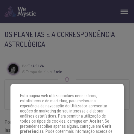
OS PLANETAS E A CORRESPONDÊNCIA
ASTROLÓGICA
Por
TINÁ SILVA
Tempo de leitura:
4 min
Esse texto foi escrito com todo o cuidado e carinho por um autor convidado.
Esta página web utiliza cookies necessários,
O conteúdo é da sua responsabilidade, não refletindo, necessariamente, a
estatísticos e de marketing, para melhorar a
opinião do WeMystic Brasil.
experiência de navegação do Utilizador, apresentar
acções de marketing do seu interesse e elaborar
análises estatísticas. Para permitir a utilização de
todos os tipos de cookies, carregue em
Aceitar
. Se
Por
Tiná Silva
pretender escolher apenas alguns, carregue em
Gerir
Instagram:
Casa Astrológica
preferências
. Pode obter mais informação acerca de