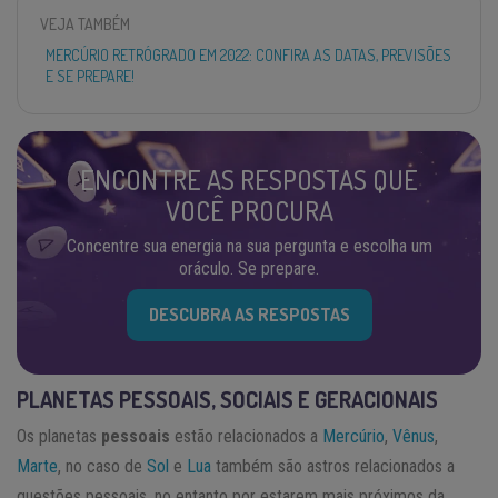
VEJA TAMBÉM
MERCÚRIO RETRÓGRADO EM 2022: CONFIRA AS DATAS, PREVISÕES
E SE PREPARE!
ENCONTRE AS RESPOSTAS QUE
VOCÊ PROCURA
Concentre sua energia na sua pergunta e escolha um
oráculo. Se prepare.
DESCUBRA AS RESPOSTAS
PLANETAS PESSOAIS, SOCIAIS E GERACIONAIS
Os planetas
pessoais
estão relacionados a
Mercúrio
,
Vênus
,
Marte
, no caso de
Sol
e
Lua
também são astros relacionados a
questões pessoais, no entanto por estarem mais próximos da