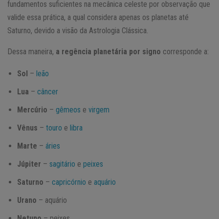
fundamentos suficientes na mecânica celeste por observação que
valide essa prática, a qual considera apenas os planetas até
Saturno, devido a visão da Astrologia Clássica.
Dessa maneira,
a regência planetária por signo
corresponde a:
Sol
–
leão
Lua
–
câncer
Mercúrio
–
gêmeos
e
virgem
Vênus
–
touro
e
libra
Marte
–
áries
Júpiter
–
sagitário
e
peixes
Saturno
–
capricórnio
e
aquário
Urano
– aquário
Netuno
– peixes