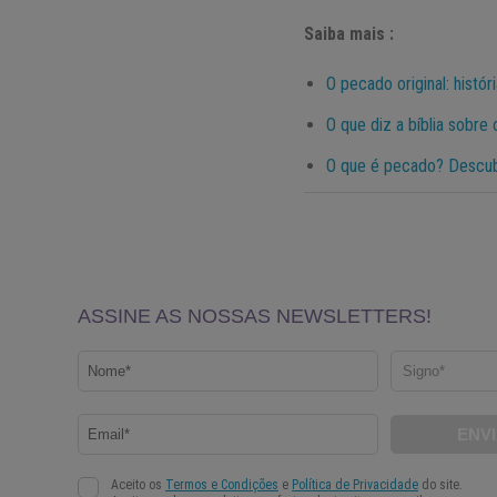
Saiba mais :
O pecado original: hist
O que diz a bíblia sobre
O que é pecado? Descubr