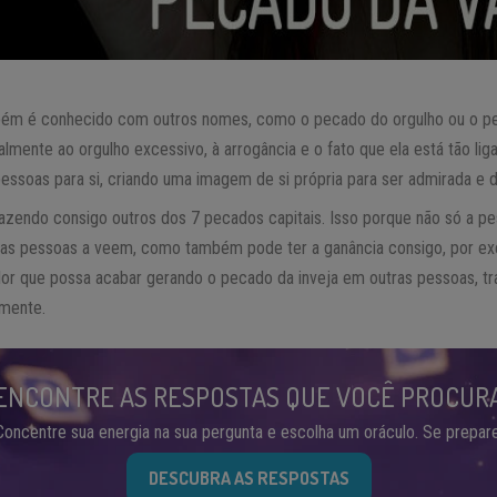
ém é conhecido com outros nomes, como o pecado do orgulho ou o pe
lmente ao orgulho excessivo, à arrogância e o fato que ela está tão liga
essoas para si, criando uma imagem de si própria para ser admirada e 
zendo consigo outros dos 7 pecados capitais. Isso porque não só a pes
as pessoas a veem, como também pode ter a ganância consigo, por ex
lor que possa acabar gerando o pecado da inveja em outras pessoas, t
amente.
ENCONTRE AS RESPOSTAS QUE VOCÊ PROCUR
Concentre sua energia na sua pergunta e escolha um oráculo. Se prepare
DESCUBRA AS RESPOSTAS