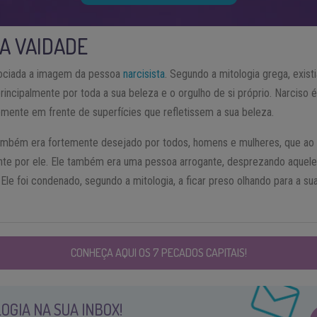
 A VAIDADE
sociada a imagem da pessoa
narcisista
. Segundo a mitologia grega, exis
principalmente por toda a sua beleza e o orgulho de si próprio. Narciso 
emente em frente de superfícies que refletissem a sua beleza.
também era fortemente desejado por todos, homens e mulheres, que ao
te por ele. Ele também era uma pessoa arrogante, desprezando aquel
 Ele foi condenado, segundo a mitologia, a ficar preso olhando para a su
CONHEÇA AQUI OS 7 PECADOS CAPITAIS!
OGIA NA SUA INBOX!