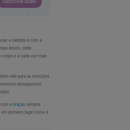
CADASTRAR AGORA
ociar a vaidade é com a
mpo inteiro, onde
 corpo e é cada vez mais
também vale para as emoções
 momentos inesquecíveis
todos.
e com a
oração
sempre
s em primeiro lugar como é