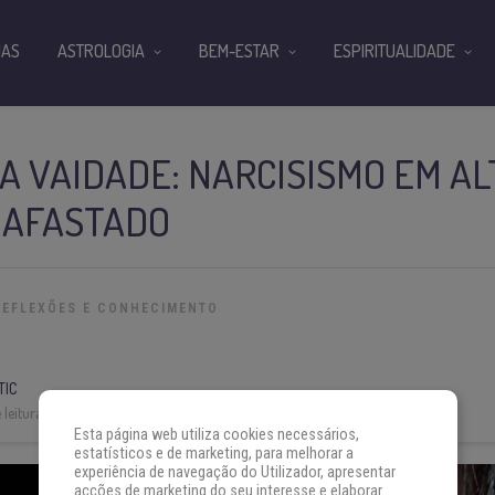
IAS
ASTROLOGIA
BEM-ESTAR
ESPIRITUALIDADE
A VAIDADE: NARCISISMO EM AL
 AFASTADO
REFLEXÕES E CONHECIMENTO
TIC
leitura:
3 min
Esta página web utiliza cookies necessários,
estatísticos e de marketing, para melhorar a
experiência de navegação do Utilizador, apresentar
acções de marketing do seu interesse e elaborar