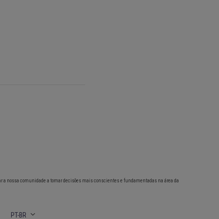
ar a nossa comunidade a tomar decisões mais conscientes e fundamentadas na área da
PT-BR