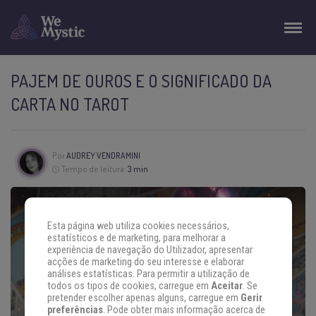
PAJEM DE OUROS E O SIGNIFICADO DA
CARTA NO TAROT
Por
AUDREY VENDRAMINI
Tempo de leitura:
3 min
Esta página web utiliza cookies necessários,
estatísticos e de marketing, para melhorar a
experiência de navegação do Utilizador, apresentar
acções de marketing do seu interesse e elaborar
análises estatísticas. Para permitir a utilização de
todos os tipos de cookies, carregue em
Aceitar
. Se
pretender escolher apenas alguns, carregue em
Gerir
preferências
. Pode obter mais informação acerca de