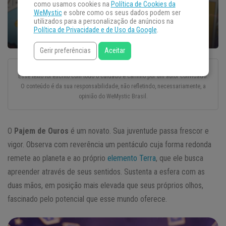
como usamos cookies na
Política de Cookies da
WeMystic
e sobre como os seus dados podem ser
utilizados para a personalização de anúncios na
Política de Privacidade e de Uso da Google
.
Gerir preferências
Aceitar
Esse texto foi escrito com todo o cuidado e carinho por um autor convidado.
O conteúdo é da sua responsabilidade, não refletindo, necessariamente, a
opinião do WeMystic Brasil.
O
Pajem de Ouros
é um novato. Sua juventude passa frescor e
vigor. Observa com reverência um pentáculo cuja forma redonda
remete ao planeta e ao próprio
elemento Terra
, que ele busca
apreender através de seus sentidos. Sustenta a esfera com as
duas mãos, em posição mais elevada que seus próprios olhos,
fascinado pelo potencial que esse mundo oferece.