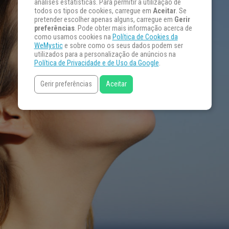
análises estatísticas. Para permitir a utilização de
todos os tipos de cookies, carregue em
Aceitar
. Se
pretender escolher apenas alguns, carregue em
Gerir
preferências
. Pode obter mais informação acerca de
como usamos cookies na
Política de Cookies da
WeMystic
e sobre como os seus dados podem ser
utilizados para a personalização de anúncios na
Política de Privacidade e de Uso da Google
.
Gerir preferências
Aceitar