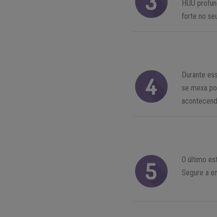
HUU profun
forte no se
Durante ess
se mexa por
acontecend
O último es
Segure a em