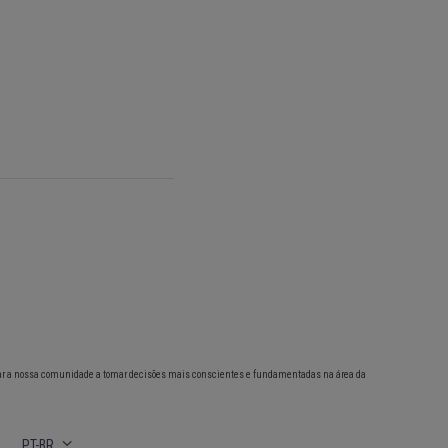
ar a nossa comunidade a tomar decisões mais conscientes e fundamentadas na área da
PT-BR