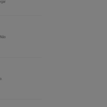
egar
 Não
o.