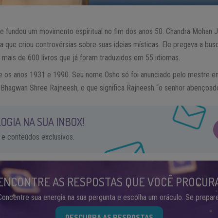
ue fundou um movimento espiritual no fim dos anos 50. Chandra Mohan 
ia que criou controvérsias sobre suas ideias místicas. Ele pregava a bus
m mais de 600 livros que já foram traduzidos em 55 idiomas.
te os anos 1931 e 1990. Seu nome Osho só foi anunciado pelo mestre e
Bhagwan Shree Rajneesh, o que significa Rajneesh “o senhor abençoado
OGIA NA SUA INBOX!
 e conteúdos exclusivos.
ENCONTRE AS RESPOSTAS QUE VOCÊ PROCUR
Concentre sua energia na sua pergunta e escolha um oráculo. Se prepare
DESCUBRA AS RESPOSTAS