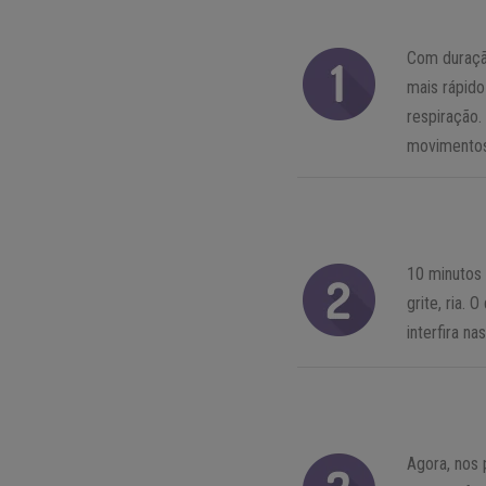
Com duração
mais rápido
respiração.
movimentos
10 minutos 
grite, ria.
interfira n
Agora, nos 