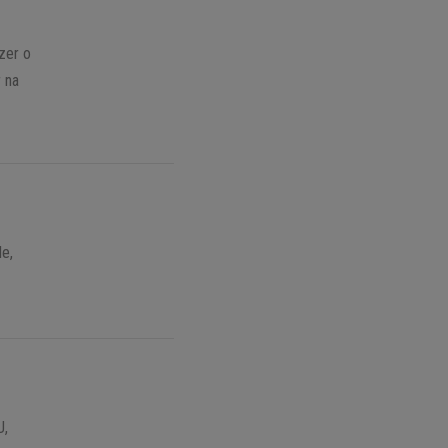
zer o
 na
le,
U,